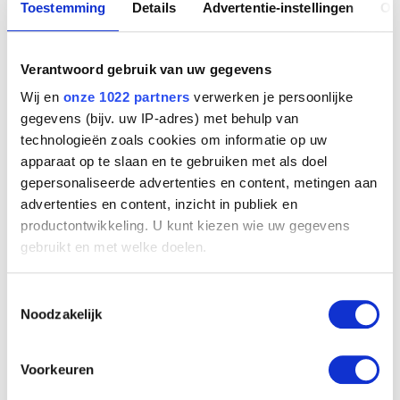
Toestemming
Details
Advertentie-instellingen
Ov
Verantwoord gebruik van uw gegevens
Wij en
onze 1022 partners
verwerken je persoonlijke
gegevens (bijv. uw IP-adres) met behulp van
technologieën zoals cookies om informatie op uw
apparaat op te slaan en te gebruiken met als doel
gepersonaliseerde advertenties en content, metingen aan
advertenties en content, inzicht in publiek en
productontwikkeling. U kunt kiezen wie uw gegevens
gebruikt en met welke doelen.
Maart. Landschap
George Morren
Als u het toestaat, willen we ook graag:
Toestemmingsselectie
Informatie verzamelen over uw geografische
Noodzakelijk
locatie, die tot een paar meter nauwkeurig kan zijn
Uw apparaat identificeren door het actief te
scannen op specifieke eigenschappen (fingerprinting)
Voorkeuren
Lees meer over hoe uw persoonlijke gegevens worden