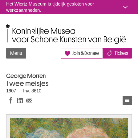
Naar inhoud
Het Wiertz Museum is tijdelijk gesloten voor
werkzaamheden.
Koninklijke Musea voor Schone Kunsten van België
Menu
Join & Donate
Tickets
George Morren
Twee meisjes
1907 — Inv. 8610