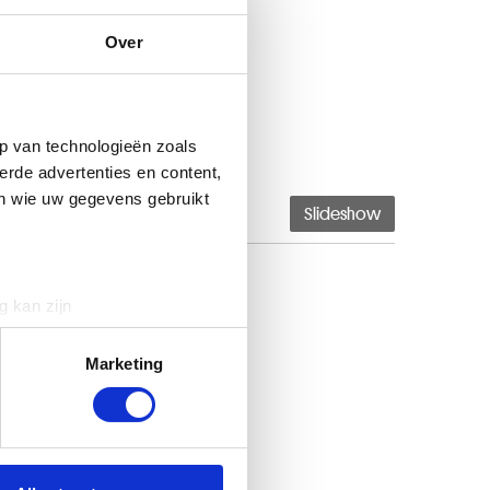
Over
p van technologieën zoals
erde advertenties en content,
en wie uw gegevens gebruikt
Slideshow
g kan zijn
erprinting)
t
detailgedeelte
in. U kunt uw
Marketing
 media te bieden en om ons
ze partners voor social
nformatie die u aan ze heeft