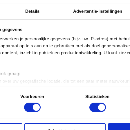
Details
Advertentie-instellingen
w gegevens
foto : KIK, Brussel
erwerken je persoonlijke gegevens (bijv. uw IP-adres) met behul
apparaat op te slaan en te gebruiken met als doel gepersonalise
 content, inzicht in publiek en productontwikkeling. U kunt kiez
AAR
 ook graag:
 over uw geografische locatie, die tot een paar meter nauwkeuri
eren door het actief te scannen op specifieke eigenschappen (fing
onlijke gegevens worden verwerkt en stel uw voorkeuren in he
Voorkeuren
Statistieken
jzigen of intrekken in de Cookieverklaring.
ent en advertenties te personaliseren, om functies voor social
. Ook delen we informatie over uw gebruik van onze site met on
e. Deze partners kunnen deze gegevens combineren met andere i