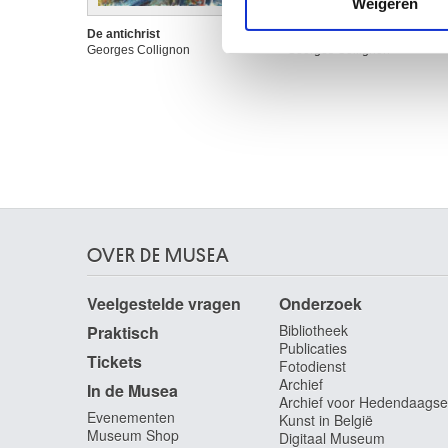
Weigeren
verstrekt of die ze hebben v
De antichrist
Gehaast ritme
Georges Collignon
Georges Collignon
OVER DE MUSEA
Veelgestelde vragen
Onderzoek
Bibliotheek
Praktisch
Publicaties
Tickets
Fotodienst
Archief
In de Musea
Archief voor Hedendaagse
Evenementen
Kunst in België
Museum Shop
Digitaal Museum