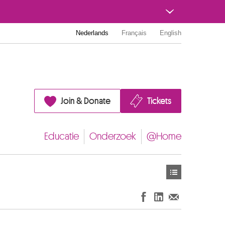
Nederlands
Français
English
Join & Donate
Tickets
Educatie
Onderzoek
@Home