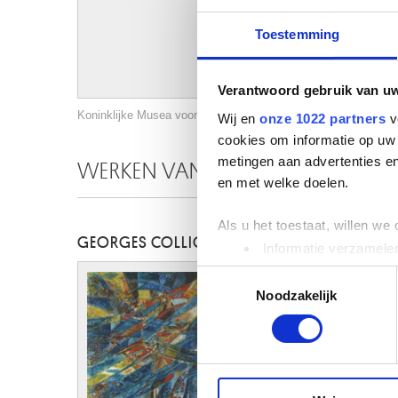
Toestemming
Verantwoord gebruik van u
Koninklijke Musea voor Schone Kunsten van België, Brussel / 
Wij en
onze 1022 partners
v
cookies om informatie op uw 
metingen aan advertenties en
WERKEN VAN DEZELFDE KUNSTEN
en met welke doelen.
Als u het toestaat, willen we
GEORGES COLLIGNON
Informatie verzamelen
Uw apparaat identific
Toestemmingsselectie
Lees meer over hoe uw perso
Noodzakelijk
toestemming op elk moment wi
We gebruiken cookies om cont
websiteverkeer te analyseren
media, adverteren en analys