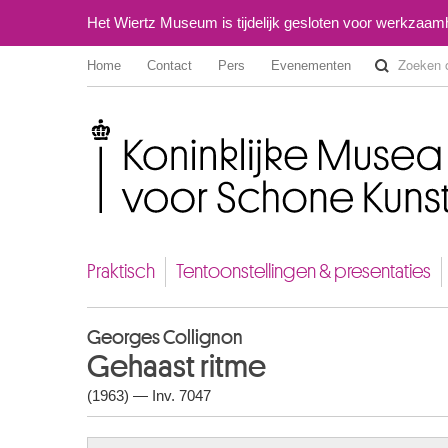
Het Wiertz Museum is tijdelijk gesloten voor werkzaa
Home
Contact
Pers
Evenementen
Koninklijke Musea voor Schone Kunsten van België
Praktisch
Tentoonstellingen & presentaties
Georges Collignon
Gehaast ritme
(1963) — Inv. 7047