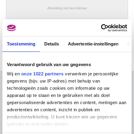
Afbeelding niet beschikbaar
Portret van een keurvorst
Georgius di Morius
Toestemming
Details
Advertentie-instellingen
Ov
Verantwoord gebruik van uw gegevens
Wij en
onze 1022 partners
verwerken je persoonlijke
gegevens (bijv. uw IP-adres) met behulp van
OVER DE MUSEA
technologieën zoals cookies om informatie op uw
apparaat op te slaan en te gebruiken met als doel
Veelgestelde vragen
Onderzoek
gepersonaliseerde advertenties en content, metingen aan
Bibliotheek
Praktisch
advertenties en content, inzicht in publiek en
Publicaties
Tickets
productontwikkeling. U kunt kiezen wie uw gegevens
Fotodienst
Archief
gebruikt en met welke doelen.
In de Musea
Archief voor Hedendaagse
Evenementen