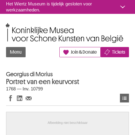
Naar inhoud
Het Wiertz Museum is tijdelijk gesloten voor
werkzaamheden.
Koninklijke Musea voor Schone Kunsten van België
Menu
Join & Donate
Tickets
Georgius di Morius
Portret van een keurvorst
1768 — Inv. 10799
Afbeelding niet beschikbaar