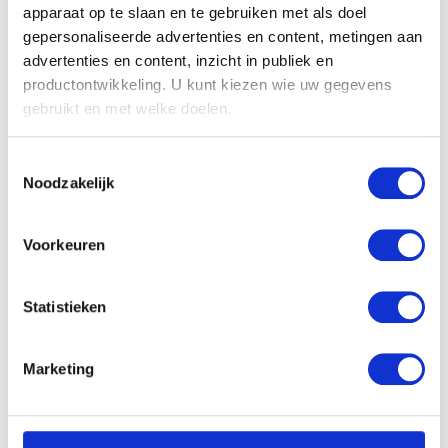
apparaat op te slaan en te gebruiken met als doel
gepersonaliseerde advertenties en content, metingen aan
advertenties en content, inzicht in publiek en
productontwikkeling. U kunt kiezen wie uw gegevens
gebruikt en met welke doelen.
Als u het toestaat, willen we ook graag:
Toestemmingsselectie
Informatie verzamelen over uw geografische
Noodzakelijk
locatie, die tot een paar meter nauwkeurig kan zijn
Decoratief gebladerte
Germaine Rimbout
Uw apparaat identificeren door het actief te
scannen op specifieke eigenschappen (fingerprinting)
Voorkeuren
Lees meer over hoe uw persoonlijke gegevens worden
verwerkt en stel uw voorkeuren in het
detailgedeelte
in.
Statistieken
U kunt uw toestemming op elk moment wijzigen of
intrekken in de Cookieverklaring.
Marketing
We gebruiken cookies om content en advertenties te
personaliseren, om functies voor social media te bieden
en om ons websiteverkeer te analyseren. Ook delen we