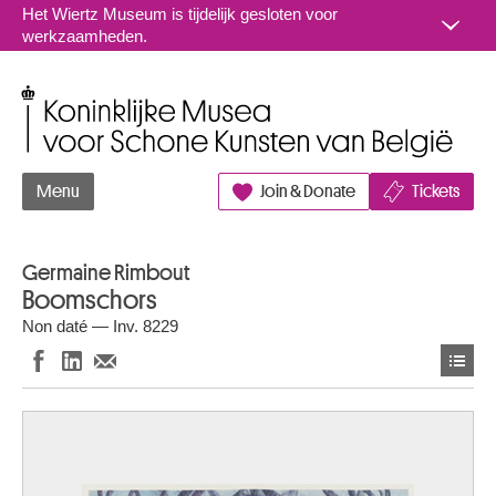
Naar inhoud
Het Wiertz Museum is tijdelijk gesloten voor
werkzaamheden.
Koninklijke Musea voor Schone Kunsten van België
Menu
Join & Donate
Tickets
Germaine Rimbout
Boomschors
Non daté — Inv. 8229