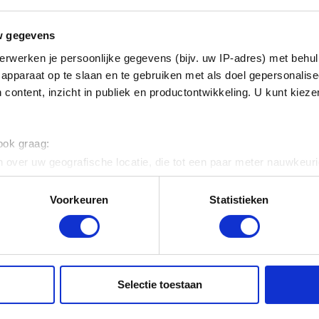
Boomschors
Colloquium
C
w gegevens
Germaine Rimbout
Germaine Rimbout
G
erwerken je persoonlijke gegevens (bijv. uw IP-adres) met behul
apparaat op te slaan en te gebruiken met als doel gepersonalise
 content, inzicht in publiek en productontwikkeling. U kunt kiez
 ook graag:
 over uw geografische locatie, die tot een paar meter nauwkeuri
eren door het actief te scannen op specifieke eigenschappen (fing
onlijke gegevens worden verwerkt en stel uw voorkeuren in he
Voorkeuren
Statistieken
jzigen of intrekken in de Cookieverklaring.
Dansritmen
De olifanten
D
Germaine Rimbout
Germaine Rimbout
G
ent en advertenties te personaliseren, om functies voor social
. Ook delen we informatie over uw gebruik van onze site met on
e. Deze partners kunnen deze gegevens combineren met andere i
Selectie toestaan
erzameld op basis van uw gebruik van hun services.