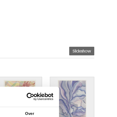
Slideshow
Over