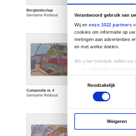
Berglandschap
Bomen
Verantwoord gebruik van u
Germaine Rimbout
Germaine Rimbout
Wij en
onze 1022 partners
v
cookies om informatie op uw 
metingen aan advertenties en
en met welke doelen.
Als u het toestaat, willen we
Informatie verzamelen
Uw apparaat identific
Toestemmingsselectie
Lees meer over hoe uw perso
Noodzakelijk
toestemming op elk moment wi
Compositie nr. 4
Dans
Germaine Rimbout
Germaine Rimbout
We gebruiken cookies om cont
websiteverkeer te analyseren
media, adverteren en analys
Weigeren
verstrekt of die ze hebben v