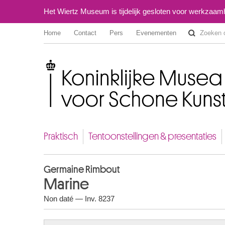
Het Wiertz Museum is tijdelijk gesloten voor werkzaa
Home
Contact
Pers
Evenementen
Koninklijke Musea voor Schone Kunsten van België
Praktisch
Tentoonstellingen & presentaties
Germaine Rimbout
Marine
Non daté — Inv. 8237