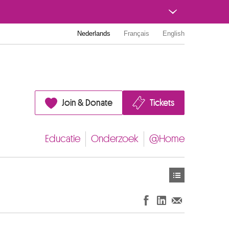
Nederlands
Français
English
Join & Donate
Tickets
Educatie
Onderzoek
@Home