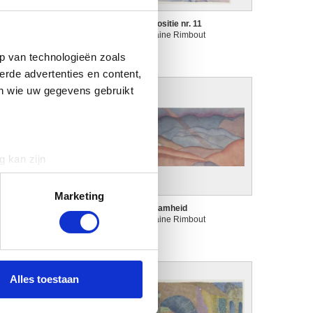
ompositie nr. 1
Compositie nr. 11
ermaine Rimbout
Germaine Rimbout
p van technologieën zoals
erde advertenties en content,
en wie uw gegevens gebruikt
g kan zijn
erprinting)
t
detailgedeelte
in. U kunt uw
Marketing
ecoratief gebladerte
Eenzaamheid
ermaine Rimbout
Germaine Rimbout
 media te bieden en om ons
ze partners voor social
nformatie die u aan ze heeft
Alles toestaan