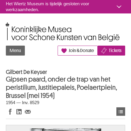
Naar inhoud
Het Wiertz Museum is tijdelijk gesloten voor
werkzaamheden.
Koninklijke Musea voor Schone Kunsten van België
Menu
Join & Donate
Tickets
Gilbert De Keyser
Gipsen paard, onder de trap van het
peristilium, Justitiepaleis, Poelaertplein,
Brussel (mei 1954)
1954 — Inv. 8529