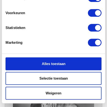
locatie, die tot een paar meter nauwkeurig kan zijn
Uw apparaat identificeren door het actief te
scannen op specifieke eigenschappen (fingerprinting)
Voorkeuren
Lees meer over hoe uw persoonlijke gegevens worden
verwerkt en stel uw voorkeuren in het
detailgedeelte
in.
Statistieken
U kunt uw toestemming op elk moment wijzigen of
intrekken in de Cookieverklaring.
Marketing
We gebruiken cookies om content en advertenties te
personaliseren, om functies voor social media te bieden
Angélique d'Hannetaire, toneelspeelster (1749-1822)
Gilles-Lambert Godecharle
en om ons websiteverkeer te analyseren. Ook delen we
Alles toestaan
informatie over uw gebruik van onze site met onze
partners voor social media, adverteren en analyse. Deze
partners kunnen deze gegevens combineren met andere
Selectie toestaan
informatie die u aan ze heeft verstrekt of die ze hebben
verzameld op basis van uw gebruik van hun services.
Weigeren