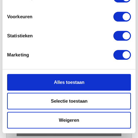
locatie, die tot een paar meter nauwkeurig kan zijn
Uw apparaat identificeren door het actief te
scannen op specifieke eigenschappen (fingerprinting)
Voorkeuren
Lees meer over hoe uw persoonlijke gegevens worden
verwerkt en stel uw voorkeuren in het
detailgedeelte
in.
Statistieken
U kunt uw toestemming op elk moment wijzigen of
intrekken in de Cookieverklaring.
Marketing
We gebruiken cookies om content en advertenties te
personaliseren, om functies voor social media te bieden
en om ons websiteverkeer te analyseren. Ook delen we
Alles toestaan
informatie over uw gebruik van onze site met onze
partners voor social media, adverteren en analyse. Deze
partners kunnen deze gegevens combineren met andere
Selectie toestaan
informatie die u aan ze heeft verstrekt of die ze hebben
verzameld op basis van uw gebruik van hun services.
Weigeren