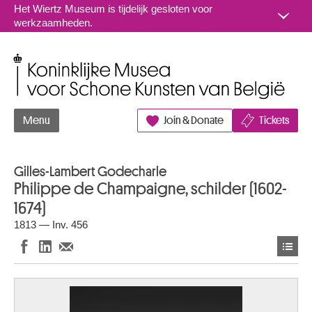
Naar inhoud
Het Wiertz Museum is tijdelijk gesloten voor
werkzaamheden.
Koninklijke Musea voor Schone Kunsten van België
Menu
Join & Donate
Tickets
Gilles-Lambert Godecharle
Philippe de Champaigne, schilder (1602-
1674)
1813 — Inv. 456