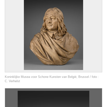
Koninklijke Musea voor Schone Kunsten van België, Brussel / foto :
C. Verhelst