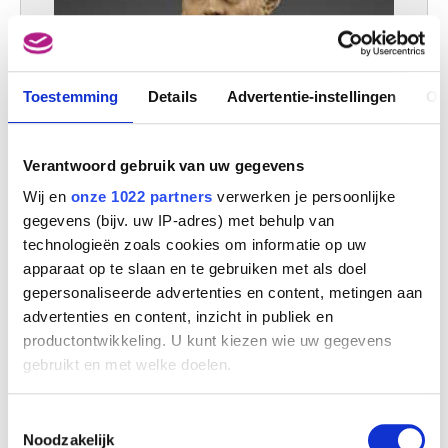
Toestemming
Details
Advertentie-instellingen
Ov
Verantwoord gebruik van uw gegevens
Wij en
onze 1022 partners
verwerken je persoonlijke
gegevens (bijv. uw IP-adres) met behulp van
technologieën zoals cookies om informatie op uw
apparaat op te slaan en te gebruiken met als doel
gepersonaliseerde advertenties en content, metingen aan
advertenties en content, inzicht in publiek en
productontwikkeling. U kunt kiezen wie uw gegevens
Andreas Vesalius (1514-1564)
gebruikt en met welke doelen.
Gilles-Lambert Godecharle
Als u het toestaat, willen we ook graag:
Toestemmingsselectie
Informatie verzamelen over uw geografische
Noodzakelijk