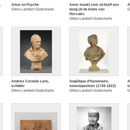
,
Amor en Psyche
Amor maakt voor zichzelf een
A
Gilles-Lambert Godecharle
boog uit de knots van
G
Hercules
Gilles-Lambert Godecharle
Andries Cornelis Lens,
Angélique d'Hannetaire,
A
schilder
toneelspeelster (1749-1822)
t
Gilles-Lambert Godecharle
Gilles-Lambert Godecharle
G