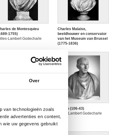
harles de Montesquieu
Charles Malaise,
1689-1755)
beeldhouwer en conservator
illes-Lambert Godecharle
van het Museum van Brussel
(1775-1836)
Gilles-Lambert Godecharle
Over
hristoph-Martin Wieland
Cicero (106-43)
p van technologieën zoals
1733-1813)
Gilles-Lambert Godecharle
erde advertenties en content,
illes-Lambert Godecharle
en wie uw gegevens gebruikt