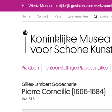
Het Wiertz Museum is tijdelijk gesloten voor werkzaa
Home
Contact
Pers
Evenementen
Koninklijke Musea voor Schone Kunsten van België
Praktisch
Tentoonstellingen & presentaties
Gilles-Lambert Godecharle
Pierre Corneille (1606-1684)
Inv. 616