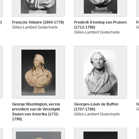
8)
François Voltaire (1694-1778)
Frederik II koning van Pruisen
F
Gilles-Lambert Godecharle
(1712-1786)
G
Gilles-Lambert Godecharle
George Washington, eerste
Georges-Louis de Buffon
G
president van de Verenigde
(1707-1788)
G
Staten van Amerika (1732-
Gilles-Lambert Godecharle
1799)
Gilles-Lambert Godecharle