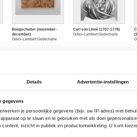
Boogschutter (november-
Carl von Linné (1707-1778)
C
december)
Gilles-Lambert Godecharle
(
Gilles-Lambert Godecharle
G
Details
Advertentie-instellingen
w gegevens
Charles-Joseph, prins de
Charles-Joseph, prins de
C
erwerken je persoonlijke gegevens (bijv. uw IP-adres) met behul
t
Ligne en maarschalk van het
Ligne en maarschalk van het
(
apparaat op te slaan en te gebruiken met als doel gepersonalise
keizerrijk (1735-1814)
keizerrijk (1735-1814)
G
Gilles-Lambert Godecharle
Gilles-Lambert Godecharle
 content, inzicht in publiek en productontwikkeling. U kunt kiez