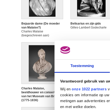
Bejaarde dame (De moeder
Belisarius en zijn gids
van Malaise?)
Gilles-Lambert Godecharle
Charles Malaise
(toegeschreven aan)
Toestemming
Verantwoord gebruik van u
Charles Malaise,
Charles-Joseph, prins de
Wij en
onze 1022 partners
v
beeldhouwer en conservator
Ligne en maarschalk van he
cookies om informatie op uw 
van het Museum van Brussel
keizerrijk (1735-1814)
(1775-1836)
Gilles-Lambert Godecharle
metingen aan advertenties en
Gilles-Lambert Godecharle
en met welke doelen.