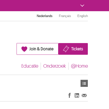
Nederlands
Français
English
Join & Donate
Tickets
Educatie
Onderzoek
@Home