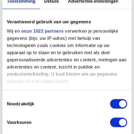
Toestemming
Details
Advertentie-instellingen
Ov
Verantwoord gebruik van uw gegevens
Wij en
onze 1022 partners
verwerken je persoonlijke
Nachtausflug ins Welttal
gegevens (bijv. uw IP-adres) met behulp van
Guillaume Hoorickx, genaamd Bill Orix
technologieën zoals cookies om informatie op uw
apparaat op te slaan en te gebruiken met als doel
gepersonaliseerde advertenties en content, metingen aan
advertenties en content, inzicht in publiek en
productontwikkeling. U kunt kiezen wie uw gegevens
gebruikt en met welke doelen.
Als u het toestaat, willen we ook graag:
Toestemmingsselectie
Informatie verzamelen over uw geografische
Noodzakelijk
locatie, die tot een paar meter nauwkeurig kan zijn
Uw apparaat identificeren door het actief te
scannen op specifieke eigenschappen (fingerprinting)
Voorkeuren
Lees meer over hoe uw persoonlijke gegevens worden