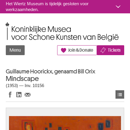
Naar inhoud
Het Wiertz Museum is tijdelijk gesloten voor
werkzaamheden.
Koninklijke Musea voor Schone Kunsten van België
Menu
Join & Donate
Tickets
Guillaume Hoorickx, genaamd Bill Orix
Mindscape
(1953) — Inv. 10156