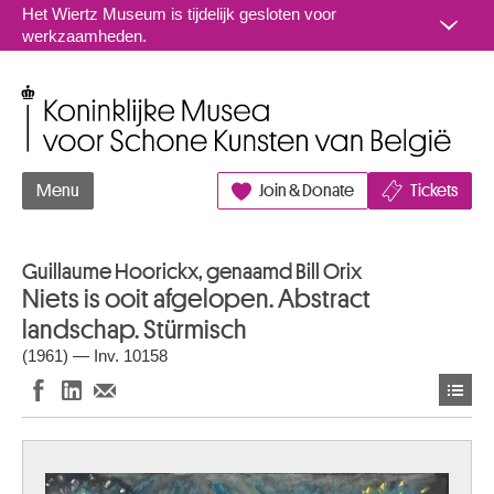
Naar inhoud
Het Wiertz Museum is tijdelijk gesloten voor
werkzaamheden.
Koninklijke Musea voor Schone Kunsten van België
Menu
Join & Donate
Tickets
Guillaume Hoorickx, genaamd Bill Orix
Niets is ooit afgelopen. Abstract
landschap. Stürmisch
(1961) — Inv. 10158