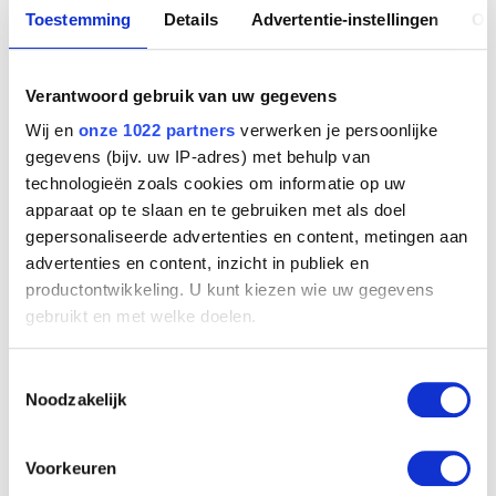
Toestemming
Details
Advertentie-instellingen
Ov
Verantwoord gebruik van uw gegevens
Wij en
onze 1022 partners
verwerken je persoonlijke
Nachtausflug ins Welttal
gegevens (bijv. uw IP-adres) met behulp van
Guillaume Hoorickx, genaamd Bill Orix
technologieën zoals cookies om informatie op uw
apparaat op te slaan en te gebruiken met als doel
gepersonaliseerde advertenties en content, metingen aan
advertenties en content, inzicht in publiek en
productontwikkeling. U kunt kiezen wie uw gegevens
gebruikt en met welke doelen.
Als u het toestaat, willen we ook graag:
Toestemmingsselectie
Informatie verzamelen over uw geografische
Noodzakelijk
locatie, die tot een paar meter nauwkeurig kan zijn
Uw apparaat identificeren door het actief te
scannen op specifieke eigenschappen (fingerprinting)
Voorkeuren
Lees meer over hoe uw persoonlijke gegevens worden