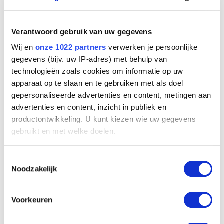
Verantwoord gebruik van uw gegevens
Wij en
onze 1022 partners
verwerken je persoonlijke
gegevens (bijv. uw IP-adres) met behulp van
technologieën zoals cookies om informatie op uw
apparaat op te slaan en te gebruiken met als doel
gepersonaliseerde advertenties en content, metingen aan
advertenties en content, inzicht in publiek en
productontwikkeling. U kunt kiezen wie uw gegevens
gebruikt en met welke doelen.
Als u het toestaat, willen we ook graag:
Toestemmingsselectie
Charles van der Stappen, beeldhouwer
Informatie verzamelen over uw geografische
Noodzakelijk
Guillaume Van Strydonck
locatie, die tot een paar meter nauwkeurig kan zijn
Uw apparaat identificeren door het actief te
scannen op specifieke eigenschappen (fingerprinting)
Voorkeuren
Lees meer over hoe uw persoonlijke gegevens worden
Afbeelding niet beschikbaar
verwerkt en stel uw voorkeuren in het
detailgedeelte
in.