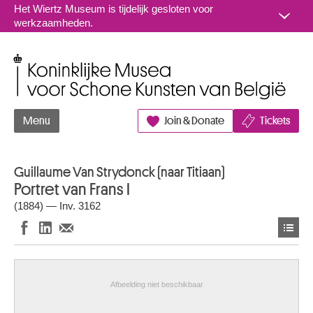
Naar inhoud
Het Wiertz Museum is tijdelijk gesloten voor
werkzaamheden.
Koninklijke Musea voor Schone Kunsten van België
Menu
Join & Donate
Tickets
Guillaume Van Strydonck (naar Titiaan)
Portret van Frans I
(1884) — Inv. 3162
Afbeelding niet beschikbaar