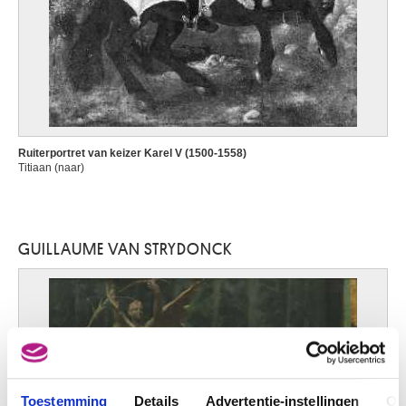
Ruiterportret van keizer Karel V (1500-1558)
Titiaan (naar)
GUILLAUME VAN STRYDONCK
Toestemming
Details
Advertentie-instellingen
Ov