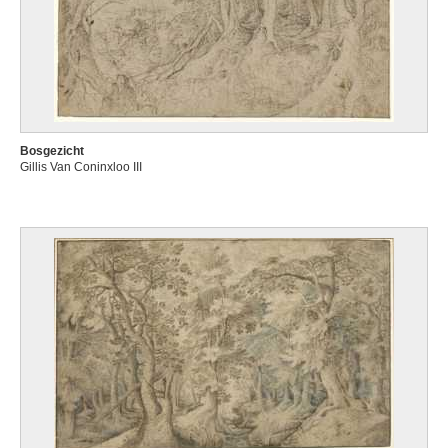
Bosgezicht
Gillis Van Coninxloo III