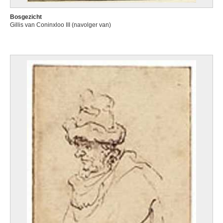
Bosgezicht
Gillis van Coninxloo III (navolger van)