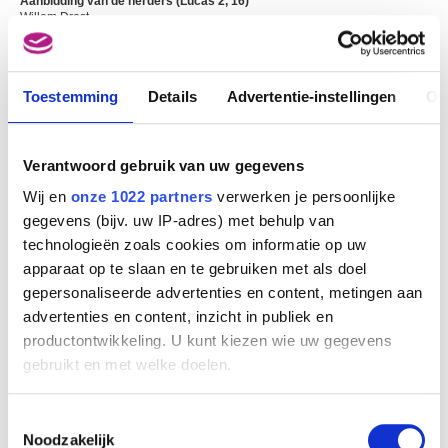
Aanbidding van de herders (Lucas 2, 16)
Willem Drost
Toestemming
Details
Advertentie-instellingen
Ov
Verantwoord gebruik van uw gegevens
Wij en
onze 1022 partners
verwerken je persoonlijke
gegevens (bijv. uw IP-adres) met behulp van
technologieën zoals cookies om informatie op uw
apparaat op te slaan en te gebruiken met als doel
gepersonaliseerde advertenties en content, metingen aan
advertenties en content, inzicht in publiek en
productontwikkeling. U kunt kiezen wie uw gegevens
gebruikt en met welke doelen.
Als u het toestaat, willen we ook graag:
Toestemmingsselectie
Informatie verzamelen over uw geografische
Noodzakelijk