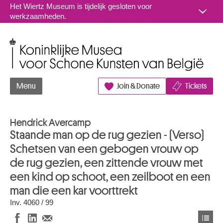
Naar inhoud
Het Wiertz Museum is tijdelijk gesloten voor
werkzaamheden.
Koninklijke Musea voor Schone Kunsten van België
Menu
Join & Donate
Tickets
Hendrick Avercamp
Staande man op de rug gezien - (Verso)
Schetsen van een gebogen vrouw op
de rug gezien, een zittende vrouw met
een kind op schoot, een zeilboot en een
man die een kar voorttrekt
Inv. 4060 / 99