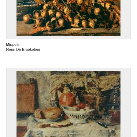
Mispels
Henri De Braekeleer