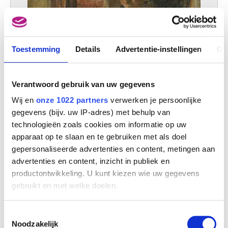
Toestemming
Details
Advertentie-instellingen
Ov
Verantwoord gebruik van uw gegevens
Wij en
onze 1022 partners
verwerken je persoonlijke
gegevens (bijv. uw IP-adres) met behulp van
technologieën zoals cookies om informatie op uw
apparaat op te slaan en te gebruiken met als doel
gepersonaliseerde advertenties en content, metingen aan
De volksvrouw
advertenties en content, inzicht in publiek en
Henri De Braekeleer
productontwikkeling. U kunt kiezen wie uw gegevens
gebruikt en met welke doelen.
Als u het toestaat, willen we ook graag:
Toestemmingsselectie
Informatie verzamelen over uw geografische
Noodzakelijk