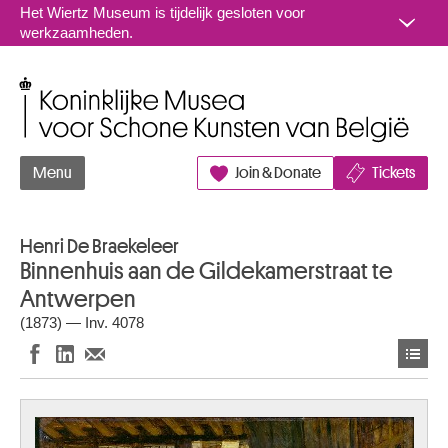
Naar inhoud
Het Wiertz Museum is tijdelijk gesloten voor
werkzaamheden.
Koninklijke Musea voor Schone Kunsten van België
Menu
Join & Donate
Tickets
Henri De Braekeleer
Binnenhuis aan de Gildekamerstraat te
Antwerpen
(1873) — Inv. 4078