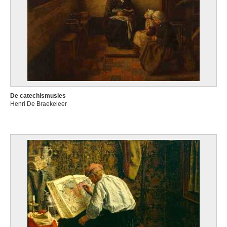
De catechismusles
Henri De Braekeleer