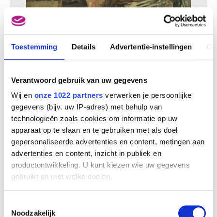
Toestemming
Details
Advertentie-instellingen
Ov
De volksvrouw
Verantwoord gebruik van uw gegevens
Henri De Braekeleer
Wij en
onze 1022 partners
verwerken je persoonlijke
gegevens (bijv. uw IP-adres) met behulp van
technologieën zoals cookies om informatie op uw
apparaat op te slaan en te gebruiken met als doel
gepersonaliseerde advertenties en content, metingen aan
advertenties en content, inzicht in publiek en
productontwikkeling. U kunt kiezen wie uw gegevens
gebruikt en met welke doelen.
Als u het toestaat, willen we ook graag:
Toestemmingsselectie
Informatie verzamelen over uw geografische
Noodzakelijk