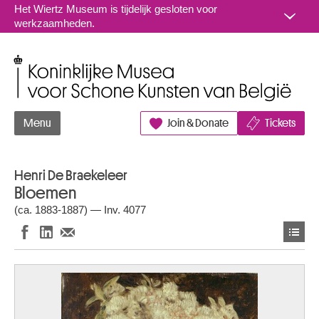
Naar inhoud
Het Wiertz Museum is tijdelijk gesloten voor
werkzaamheden.
Koninklijke Musea voor Schone Kunsten van België
Menu
Join & Donate
Tickets
Henri De Braekeleer
Bloemen
(ca. 1883-1887) — Inv. 4077