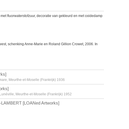
t met fluorwaterstofzuur, decoratie van gekleurd en met oxidedamp
west, schenking Anne-Marie en Roland Gillion Crowet, 2006. In
ks]
mare, Meurthe-et-Moselle (Frankrijk) 1936
rks]
Lunéville, Meurthe-et-Moselle (Frankrijk) 1952
-LAMBERT [LOANed Artworks]