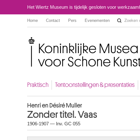
Het Wiertz Museum is tijdelijk gesloten voor werkzaa
Home
Contact
Pers
Evenementen
Koninklijke Musea voor Schone Kunsten van België
Praktisch
Tentoonstellingen & presentaties
Henri en Désiré Muller
Zonder titel. Vaas
1906-1907 — Inv. GC 055