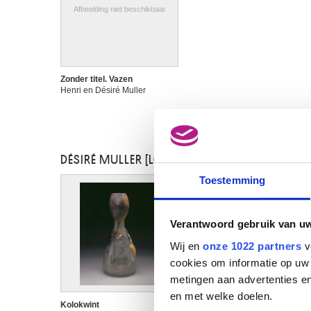
Afbeelding niet beschikbaar
Zonder titel. Vazen
Henri en Désiré Muller
DÉSIRÉ MULLER [LOANED ARTWORKS]
Toestemming
Verantwoord gebruik van u
Wij en
onze 1022 partners
v
cookies om informatie op uw 
metingen aan advertenties en
en met welke doelen.
Kolokwint
Maanlicht