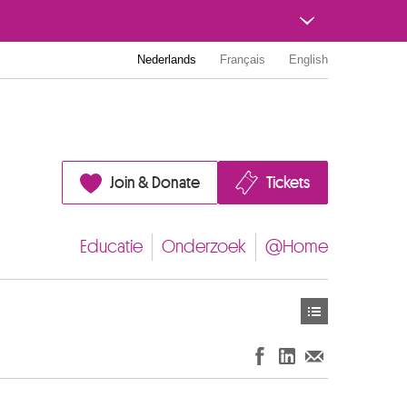
Nederlands
Français
English
Join & Donate
Tickets
Educatie
Onderzoek
@Home