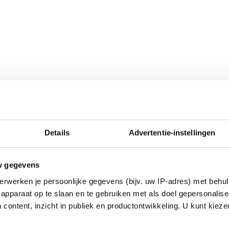
Details
Advertentie-instellingen
w gegevens
erwerken je persoonlijke gegevens (bijv. uw IP-adres) met behul
apparaat op te slaan en te gebruiken met als doel gepersonalise
 content, inzicht in publiek en productontwikkeling. U kunt kiez
Zonder titel. Grote smalle
Zonder titel. Twee vazen
Z