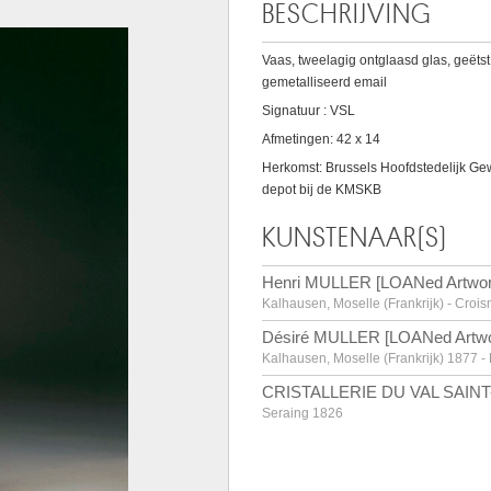
BESCHRIJVING
Vaas, tweelagig ontglaasd glas, geëts
gemetalliseerd email
Signatuur : VSL
Afmetingen: 42 x 14
Herkomst: Brussels Hoofdstedelijk Ge
depot bij de KMSKB
KUNSTENAAR(S)
Henri MULLER [LOANed Artwor
Kalhausen, Moselle (Frankrijk) - Crois
Désiré MULLER [LOANed Artwo
Kalhausen, Moselle (Frankrijk) 1877 - 
CRISTALLERIE DU VAL SAINT
Seraing 1826