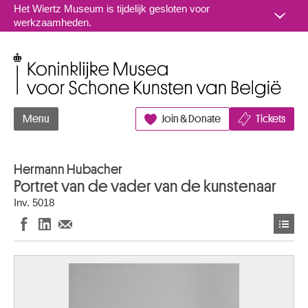
Naar inhoud
Het Wiertz Museum is tijdelijk gesloten voor
werkzaamheden.
Koninklijke Musea voor Schone Kunsten van België
Menu
Join & Donate
Tickets
Hermann Hubacher
Portret van de vader van de kunstenaar
Inv. 5018