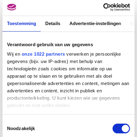
Toestemming
Details
Advertentie-instellingen
Ov
Verantwoord gebruik van uw gegevens
Wij en
onze 1022 partners
verwerken je persoonlijke
gegevens (bijv. uw IP-adres) met behulp van
technologieën zoals cookies om informatie op uw
apparaat op te slaan en te gebruiken met als doel
gepersonaliseerde advertenties en content, metingen aan
advertenties en content, inzicht in publiek en
productontwikkeling. U kunt kiezen wie uw gegevens
gebruikt en met welke doelen.
BESCHRIJVING
Als u het toestaat, willen we ook graag:
Toestemmingsselectie
Informatie verzamelen over uw geografische
Noodzakelijk
Brons
locatie, die tot een paar meter nauwkeurig kan zijn