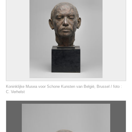
Koninklijke Musea voor Schone Kunsten van België, Brussel / foto :
C. Verhelst