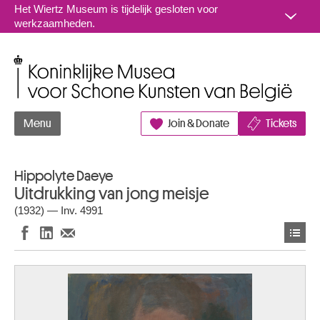
Naar inhoud
Het Wiertz Museum is tijdelijk gesloten voor
werkzaamheden.
Koninklijke Musea voor Schone Kunsten van België
Menu
Join & Donate
Tickets
Hippolyte Daeye
Uitdrukking van jong meisje
(1932) — Inv. 4991