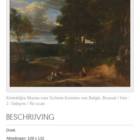
Koninklijke Musea voor Schone Kunsten van België, Brussel / foto :
J. Geleyns / Ro scan
BESCHRIJVING
Doek
Afmetingen: 109 x 132