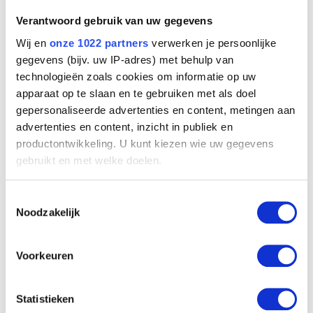
Verantwoord gebruik van uw gegevens
Wij en
onze 1022 partners
verwerken je persoonlijke
gegevens (bijv. uw IP-adres) met behulp van
technologieën zoals cookies om informatie op uw
apparaat op te slaan en te gebruiken met als doel
gepersonaliseerde advertenties en content, metingen aan
advertenties en content, inzicht in publiek en
Landschap
Adriaen Frans Boudewijns ; figuren toegeschreven aan Peter Bout
productontwikkeling. U kunt kiezen wie uw gegevens
gebruikt en met welke doelen.
Als u het toestaat, willen we ook graag:
Toestemmingsselectie
Informatie verzamelen over uw geografische
Noodzakelijk
locatie, die tot een paar meter nauwkeurig kan zijn
Uw apparaat identificeren door het actief te
scannen op specifieke eigenschappen (fingerprinting)
Voorkeuren
Lees meer over hoe uw persoonlijke gegevens worden
verwerkt en stel uw voorkeuren in het
detailgedeelte
in.
Statistieken
U kunt uw toestemming op elk moment wijzigen of