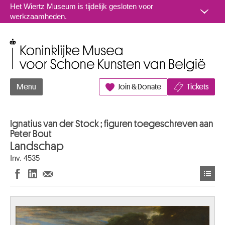
Naar inhoud
Het Wiertz Museum is tijdelijk gesloten voor
werkzaamheden.
Koninklijke Musea voor Schone Kunsten van België
Menu
Join & Donate
Tickets
Ignatius van der Stock ; figuren toegeschreven aan
Peter Bout
Landschap
Inv. 4535