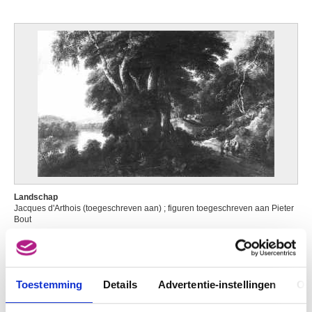
Landschap
Jacques d'Arthois (toegeschreven aan) ; figuren toegeschreven aan Pieter
Bout
Toestemming
Details
Advertentie-instellingen
Ov