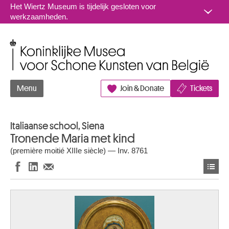
Naar inhoud
Het Wiertz Museum is tijdelijk gesloten voor
werkzaamheden.
Koninklijke Musea voor Schone Kunsten van België
Menu
Join & Donate
Tickets
Italiaanse school, Siena
Tronende Maria met kind
(première moitié XIIIe siècle) — Inv. 8761