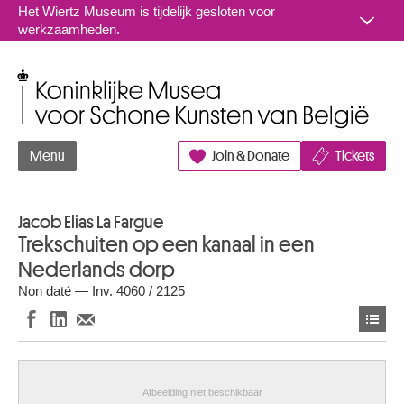
Naar inhoud
Het Wiertz Museum is tijdelijk gesloten voor
werkzaamheden.
Koninklijke Musea voor Schone Kunsten van België
Menu
Join & Donate
Tickets
Jacob Elias La Fargue
Trekschuiten op een kanaal in een
Nederlands dorp
Non daté — Inv. 4060 / 2125
Afbeelding niet beschikbaar