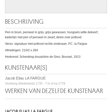
BESCHRIJVING
Pen in bruin, penseel in grijs, grijs gewassen, hoogsels witte dekverf,
kaderlijn met pen of penseel in zwart, deels over potlood
Verso: signatuur met potlood rechts onderaan: P.C. la Fargue
Afmetingen: 210/2 x 284
Herkomst: Schenking douairière de Grez, Brussel, 1913
KUNSTENAAR(S)
Jacob Elias LA FARGUE
Voorburg (Nederland) 1735 - ? in of na 1778
WERKEN VAN DEZELFDE KUNSTENAAR
JACOB ELIAS LA FARGUE