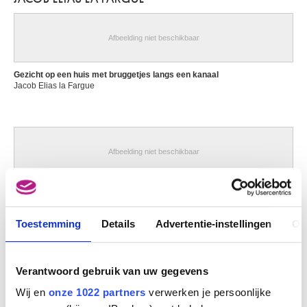
Afbeelding niet beschikbaar
Gezicht op een huis met bruggetjes langs een kanaal
Jacob Elias la Fargue
Afbeelding niet beschikbaar
Ruiters en koets naderen een dorpsherberg
Jacob Elias La Fargue
Toestemming
Details
Advertentie-instellingen
Ov
Afbeelding niet beschikbaar
Verantwoord gebruik van uw gegevens
Wij en
onze 1022 partners
verwerken je persoonlijke
Trekschuiten op een kanaal in een Nederlands dorp