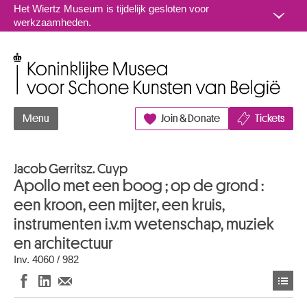
Naar inhoud
Het Wiertz Museum is tijdelijk gesloten voor
werkzaamheden.
Koninklijke Musea voor Schone Kunsten van België
Menu
Join & Donate
Tickets
Jacob Gerritsz. Cuyp
Apollo met een boog ; op de grond :
een kroon, een mijter, een kruis,
instrumenten i.v.m wetenschap, muziek
en architectuur
Inv. 4060 / 982