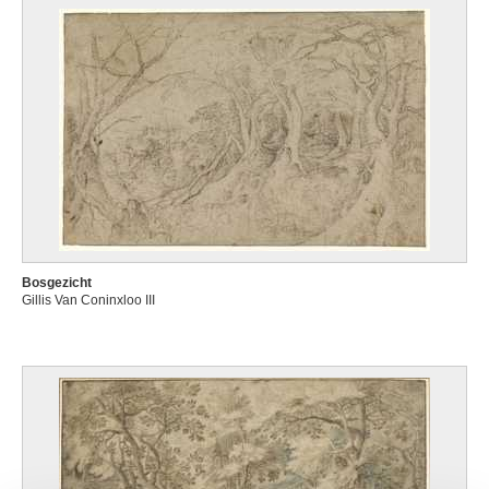
Bosgezicht
Gillis Van Coninxloo III