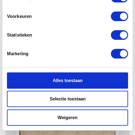
locatie, die tot een paar meter nauwkeurig kan zijn
Uw apparaat identificeren door het actief te
scannen op specifieke eigenschappen (fingerprinting)
Voorkeuren
Lees meer over hoe uw persoonlijke gegevens worden
verwerkt en stel uw voorkeuren in het
detailgedeelte
in.
Statistieken
U kunt uw toestemming op elk moment wijzigen of
intrekken in de Cookieverklaring.
Marketing
We gebruiken cookies om content en advertenties te
personaliseren, om functies voor social media te bieden
en om ons websiteverkeer te analyseren. Ook delen we
Alles toestaan
informatie over uw gebruik van onze site met onze
partners voor social media, adverteren en analyse. Deze
partners kunnen deze gegevens combineren met andere
Selectie toestaan
informatie die u aan ze heeft verstrekt of die ze hebben
verzameld op basis van uw gebruik van hun services.
Weigeren