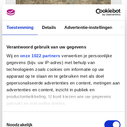
Toestemming
Details
Advertentie-instellingen
Ov
Bosgezicht
Gillis van Coninxloo III (navolger van)
Verantwoord gebruik van uw gegevens
Wij en
onze 1022 partners
verwerken je persoonlijke
gegevens (bijv. uw IP-adres) met behulp van
technologieën zoals cookies om informatie op uw
apparaat op te slaan en te gebruiken met als doel
gepersonaliseerde advertenties en content, metingen aan
advertenties en content, inzicht in publiek en
productontwikkeling. U kunt kiezen wie uw gegevens
gebruikt en met welke doelen.
Als u het toestaat, willen we ook graag:
Toestemmingsselectie
Informatie verzamelen over uw geografische
Noodzakelijk