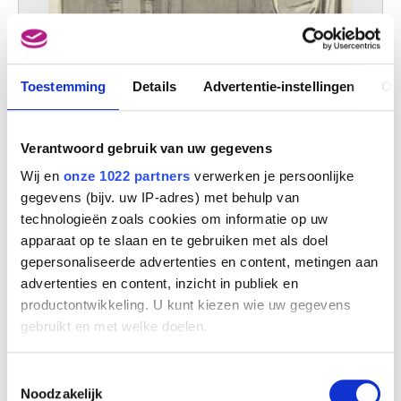
Toestemming
Details
Advertentie-instellingen
Ov
Verantwoord gebruik van uw gegevens
Wij en
onze 1022 partners
verwerken je persoonlijke
gegevens (bijv. uw IP-adres) met behulp van
technologieën zoals cookies om informatie op uw
apparaat op te slaan en te gebruiken met als doel
gepersonaliseerde advertenties en content, metingen aan
advertenties en content, inzicht in publiek en
productontwikkeling. U kunt kiezen wie uw gegevens
Illustratie voor een fabel (Damocles)
Jacobus Buys
gebruikt en met welke doelen.
Als u het toestaat, willen we ook graag:
Toestemmingsselectie
Informatie verzamelen over uw geografische
Noodzakelijk