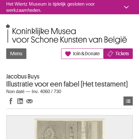
Naar inhoud
Het Wiertz Museum is tijdelijk gesloten voor
werkzaamheden.
Koninklijke Musea voor Schone Kunsten van België
Menu
Join & Donate
Tickets
Jacobus Buys
Illustratie voor een fabel (Het testament)
Non daté — Inv. 4060 / 730