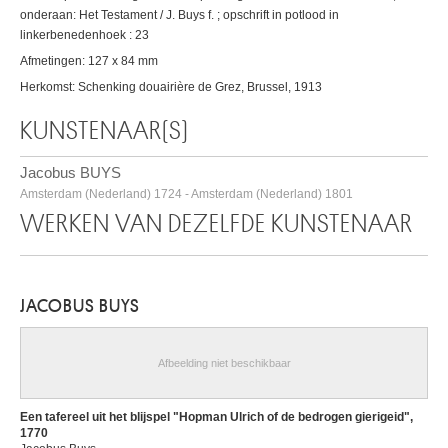
onderaan: Het Testament / J. Buys f. ; opschrift in potlood in
linkerbenedenhoek : 23
Afmetingen: 127 x 84 mm
Herkomst: Schenking douairière de Grez, Brussel, 1913
KUNSTENAAR(S)
Jacobus BUYS
Amsterdam (Nederland) 1724 - Amsterdam (Nederland) 1801
WERKEN VAN DEZELFDE KUNSTENAAR
JACOBUS BUYS
Afbeelding niet beschikbaar
Een tafereel uit het blijspel "Hopman Ulrich of de bedrogen gierigeid",
1770