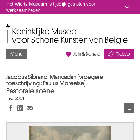
Naar inhoud
Het Wiertz Museum is tijdelijk gesloten voor
werkzaamheden.
Koninklijke Musea voor Schone Kunsten van België
Menu
Join & Donate
Tickets
Jacobus Sibrandi Mancadan (vroegere
toeschrijving : Paulus Moreelse)
Pastorale scène
Inv. 3951