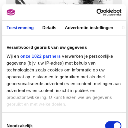
Toestemming
Details
Advertentie-instellingen
Ov
Verantwoord gebruik van uw gegevens
Wij en
onze 1022 partners
verwerken je persoonlijke
gegevens (bijv. uw IP-adres) met behulp van
technologieën zoals cookies om informatie op uw
apparaat op te slaan en te gebruiken met als doel
gepersonaliseerde advertenties en content, metingen aan
advertenties en content, inzicht in publiek en
Damhertenjacht
productontwikkeling. U kunt kiezen wie uw gegevens
Adam Pynacker
gebruikt en met welke doelen.
Als u het toestaat, willen we ook graag:
Toestemmingsselectie
Informatie verzamelen over uw geografische
Noodzakelijk