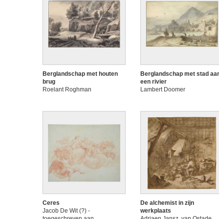
Berglandschap met houten
Berglandschap met stad aa
brug
een rivier
Roelant Roghman
Lambert Doomer
Ceres
De alchemist in zijn
Jacob De Wit (?) -
werkplaats
toegeschreven aan
Adriaen Jansz. van Ostade