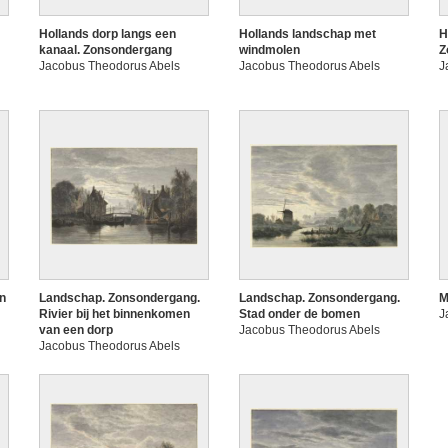
Hollands dorp langs een
Hollands landschap met
H
kanaal. Zonsondergang
windmolen
Z
Jacobus Theodorus Abels
Jacobus Theodorus Abels
J
an
Landschap. Zonsondergang.
Landschap. Zonsondergang.
M
Rivier bij het binnenkomen
Stad onder de bomen
J
van een dorp
Jacobus Theodorus Abels
Jacobus Theodorus Abels