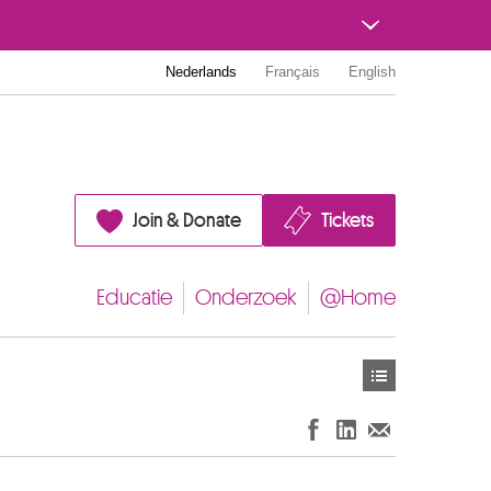
Nederlands
Français
English
Join & Donate
Tickets
Educatie
Onderzoek
@Home