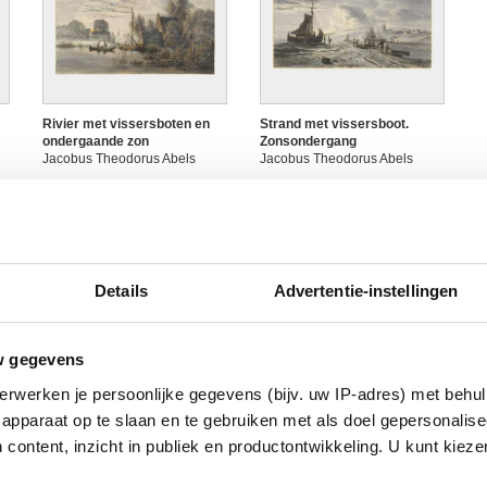
Rivier met vissersboten en
Strand met vissersboot.
ondergaande zon
Zonsondergang
Jacobus Theodorus Abels
Jacobus Theodorus Abels
Details
Advertentie-instellingen
w gegevens
erwerken je persoonlijke gegevens (bijv. uw IP-adres) met behul
apparaat op te slaan en te gebruiken met als doel gepersonalise
 content, inzicht in publiek en productontwikkeling. U kunt kiez
Hollands dorp langs een
Hollands landschap met
H