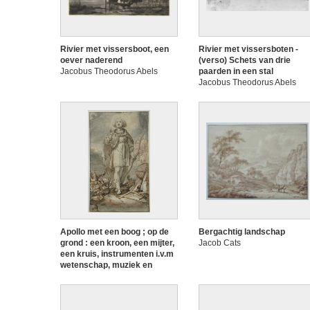
Rivier met vissersboot, een
Rivier met vissersboten -
oever naderend
(verso) Schets van drie
Jacobus Theodorus Abels
paarden in een stal
Jacobus Theodorus Abels
Apollo met een boog ; op de
Bergachtig landschap
grond : een kroon, een mijter,
Jacob Cats
een kruis, instrumenten i.v.m
wetenschap, muziek en
architectuur
Jacob Gerritsz. Cuyp