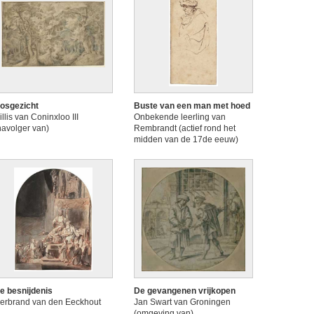
osgezicht
Buste van een man met hoed
illis van Coninxloo III
Onbekende leerling van
navolger van)
Rembrandt (actief rond het
midden van de 17de eeuw)
e besnijdenis
De gevangenen vrijkopen
erbrand van den Eeckhout
Jan Swart van Groningen
(omgeving van)