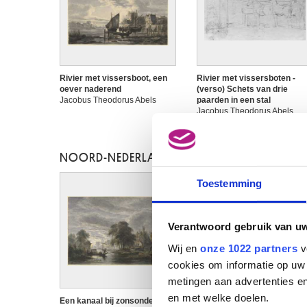
Rivier met vissersboot, een
Rivier met vissersboten -
oever naderend
(verso) Schets van drie
Jacobus Theodorus Abels
paarden in een stal
Jacobus Theodorus Abels
NOORD-NEDERLANDSE SCHOOL
Toestemming
Verantwoord gebruik van u
Wij en
onze 1022 partners
v
cookies om informatie op uw 
metingen aan advertenties en
en met welke doelen.
Een kanaal bij zonsondergang
Het huis van de vissers.