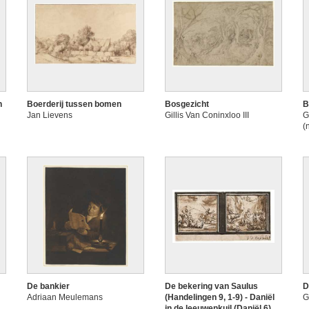
n
Boerderij tussen bomen
Bosgezicht
B
Jan Lievens
Gillis Van Coninxloo III
G
(
De bankier
De bekering van Saulus
D
Adriaan Meulemans
(Handelingen 9, 1-9) - Daniël
G
in de leeuwenkuil (Daniël 6)