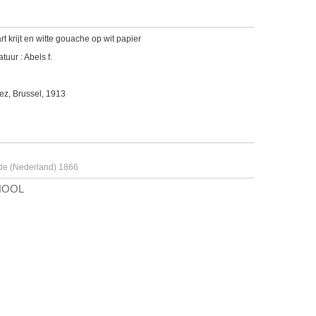
t krijt en witte gouache op wit papier
tuur : Abels f.
ez, Brussel, 1913
de (Nederland) 1866
HOOL