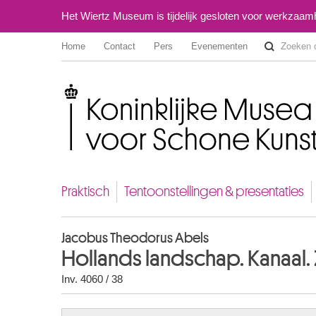
Het Wiertz Museum is tijdelijk gesloten voor werkzaa
Home
Contact
Pers
Evenementen
Koninklijke Musea voor Schone Kunsten van België
Praktisch
Tentoonstellingen & presentaties
Jacobus Theodorus Abels
Hollands landschap. Kanaa
Inv. 4060 / 38