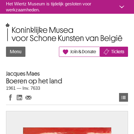
Naar inhoud
Het Wiertz Museum is tijdelijk gesloten voor
werkzaamheden.
Koninklijke Musea voor Schone Kunsten van België
Menu
Join & Donate
Tickets
Jacques Maes
Boeren op het land
1961 — Inv. 7633