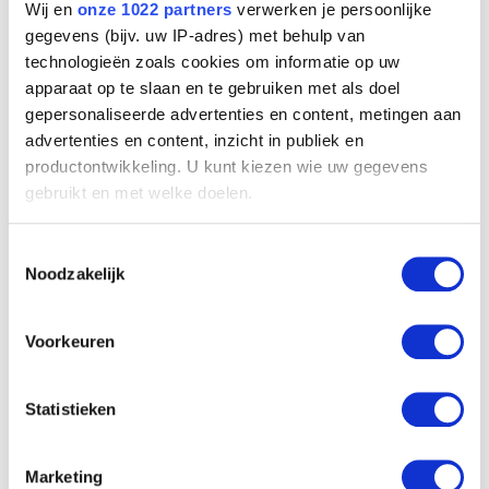
Wij en
onze 1022 partners
verwerken je persoonlijke
gegevens (bijv. uw IP-adres) met behulp van
technologieën zoals cookies om informatie op uw
apparaat op te slaan en te gebruiken met als doel
gepersonaliseerde advertenties en content, metingen aan
Laatste stralen
advertenties en content, inzicht in publiek en
Jacques Maes
productontwikkeling. U kunt kiezen wie uw gegevens
gebruikt en met welke doelen.
Als u het toestaat, willen we ook graag:
Toestemmingsselectie
Informatie verzamelen over uw geografische
Noodzakelijk
locatie, die tot een paar meter nauwkeurig kan zijn
Uw apparaat identificeren door het actief te
scannen op specifieke eigenschappen (fingerprinting)
Voorkeuren
Lees meer over hoe uw persoonlijke gegevens worden
verwerkt en stel uw voorkeuren in het
detailgedeelte
in.
Statistieken
U kunt uw toestemming op elk moment wijzigen of
intrekken in de Cookieverklaring.
Marketing