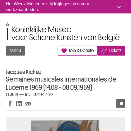
Naar inhoud
Het Wiertz Museum is tijdelijk gesloten voor
werkzaamheden.
Koninklijke Musea voor Schone Kunsten van België
Menu
Join & Donate
Tickets
Jacques Richez
Semaines musicales internationales de
Lucerne 1969 (14.08 - 08.09.1969)
(1969) — Inv. 10444 / 10