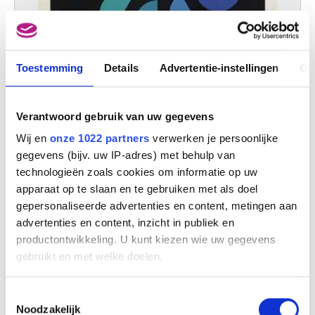
Toestemming
Details
Advertentie-instellingen
Ov
Belga Müszaki hét (Budapest, 10.11 - 18.11.1967)
Jacques Richez
Verantwoord gebruik van uw gegevens
Wij en
onze 1022 partners
verwerken je persoonlijke
gegevens (bijv. uw IP-adres) met behulp van
technologieën zoals cookies om informatie op uw
apparaat op te slaan en te gebruiken met als doel
gepersonaliseerde advertenties en content, metingen aan
advertenties en content, inzicht in publiek en
productontwikkeling. U kunt kiezen wie uw gegevens
gebruikt en met welke doelen.
Als u het toestaat, willen we ook graag:
Toestemmingsselectie
Informatie verzamelen over uw geografische
Noodzakelijk