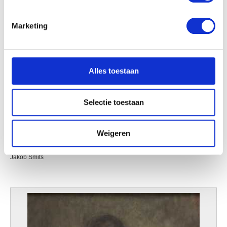
intrekken in de Cookieverklaring.
Marketing
We gebruiken cookies om content en advertenties te
personaliseren, om functies voor social media te bieden
en om ons websiteverkeer te analyseren. Ook delen we
Alles toestaan
informatie over uw gebruik van onze site met onze
partners voor social media, adverteren en analyse. Deze
partners kunnen deze gegevens combineren met andere
Selectie toestaan
informatie die u aan ze heeft verstrekt of die ze hebben
verzameld op basis van uw gebruik van hun services.
Weigeren
Kobe
Jakob Smits