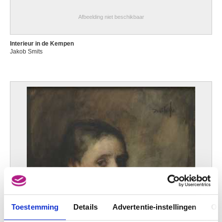
Afbeelding niet beschikbaar
Interieur in de Kempen
Jakob Smits
Toestemming
Details
Advertentie-instellingen
Ov