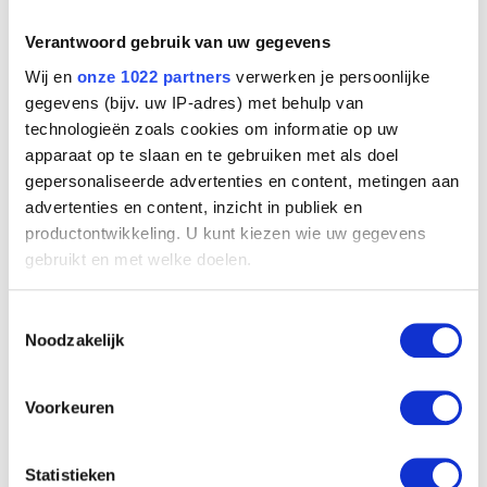
Verantwoord gebruik van uw gegevens
Wij en
onze 1022 partners
verwerken je persoonlijke
gegevens (bijv. uw IP-adres) met behulp van
technologieën zoals cookies om informatie op uw
apparaat op te slaan en te gebruiken met als doel
gepersonaliseerde advertenties en content, metingen aan
advertenties en content, inzicht in publiek en
Josine
productontwikkeling. U kunt kiezen wie uw gegevens
Jakob Smits
gebruikt en met welke doelen.
Als u het toestaat, willen we ook graag:
Toestemmingsselectie
Informatie verzamelen over uw geografische
Noodzakelijk
locatie, die tot een paar meter nauwkeurig kan zijn
Uw apparaat identificeren door het actief te
scannen op specifieke eigenschappen (fingerprinting)
Voorkeuren
Lees meer over hoe uw persoonlijke gegevens worden
verwerkt en stel uw voorkeuren in het
detailgedeelte
in.
Statistieken
U kunt uw toestemming op elk moment wijzigen of