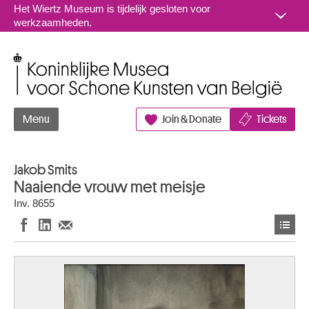
Naar inhoud
Het Wiertz Museum is tijdelijk gesloten voor
werkzaamheden.
Koninklijke Musea voor Schone Kunsten van België
Menu
Join & Donate
Tickets
Jakob Smits
Naaiende vrouw met meisje
Inv. 8655