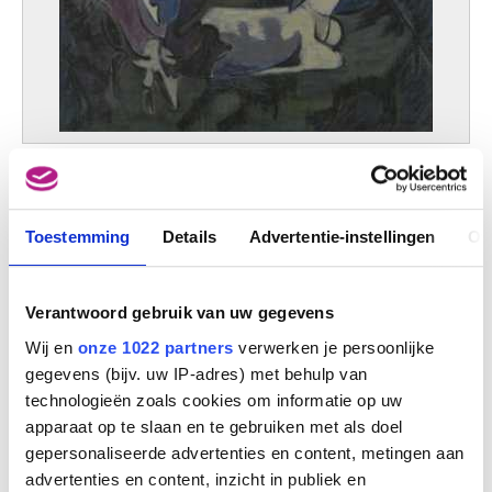
De geiten
Jan Vaerten
Toestemming
Details
Advertentie-instellingen
Ov
Verantwoord gebruik van uw gegevens
Wij en
onze 1022 partners
verwerken je persoonlijke
gegevens (bijv. uw IP-adres) met behulp van
technologieën zoals cookies om informatie op uw
apparaat op te slaan en te gebruiken met als doel
gepersonaliseerde advertenties en content, metingen aan
advertenties en content, inzicht in publiek en