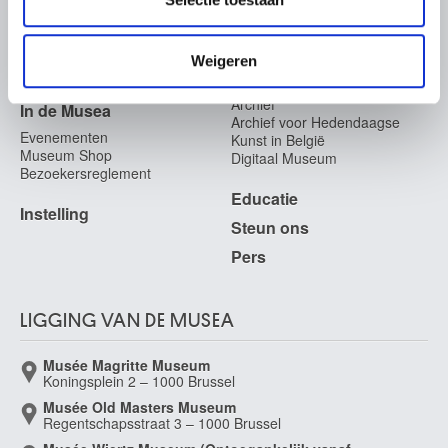
informatie die u aan ze heeft verstrekt of die ze hebben
Veelgestelde vragen
Onderzoek
verzameld op basis van uw gebruik van hun services.
Bibliotheek
Praktisch
Weigeren
Publicaties
Tickets
Fotodienst
Archief
In de Musea
Archief voor Hedendaagse
Evenementen
Kunst in België
Museum Shop
Digitaal Museum
Bezoekersreglement
Educatie
Instelling
Steun ons
Pers
LIGGING VAN DE MUSEA
Musée Magritte Museum
Koningsplein 2 – 1000 Brussel
Musée Old Masters Museum
Regentschapsstraat 3 – 1000 Brussel