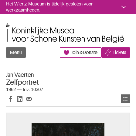
Naar inhoud
Het Wiertz Museum is tijdelijk gesloten voor
werkzaamheden.
Koninklijke Musea voor Schone Kunsten van België
Menu
Join & Donate
Tickets
Jan Vaerten
Zelfportret
1962 — Inv. 10307