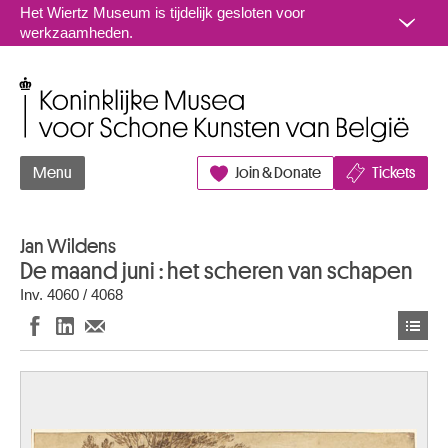
Naar inhoud
Het Wiertz Museum is tijdelijk gesloten voor
werkzaamheden.
Koninklijke Musea voor Schone Kunsten van België
Menu
Join & Donate
Tickets
Jan Wildens
De maand juni : het scheren van schapen
Inv. 4060 / 4068