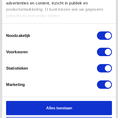
advertenties en content, inzicht in publiek en
productontwikkeling. U kunt kiezen wie uw gegevens
gebruikt en met welke doelen.
Als u het toestaat, willen we ook graag:
Toestemmingsselectie
Informatie verzamelen over uw geografische
Noodzakelijk
Gezicht op Antwerpen
locatie, die tot een paar meter nauwkeurig kan zijn
Jan Wildens
Uw apparaat identificeren door het actief te
scannen op specifieke eigenschappen (fingerprinting)
Voorkeuren
Lees meer over hoe uw persoonlijke gegevens worden
verwerkt en stel uw voorkeuren in het
detailgedeelte
in.
Statistieken
U kunt uw toestemming op elk moment wijzigen of
intrekken in de Cookieverklaring.
Marketing
We gebruiken cookies om content en advertenties te
personaliseren, om functies voor social media te bieden
en om ons websiteverkeer te analyseren. Ook delen we
Alles toestaan
informatie over uw gebruik van onze site met onze
partners voor social media, adverteren en analyse. Deze