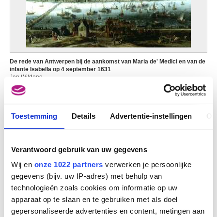
De rede van Antwerpen bij de aankomst van Maria de' Medici en van de
infante Isabella op 4 september 1631
Jan Wildens
Toestemming
Details
Advertentie-instellingen
Ov
Afbeelding niet beschikbaar
De rede van Antwerpen bij de aankomst van Maria de' Medici en van de
Verantwoord gebruik van uw gegevens
infante Isabella op 4 september 1631
Jan Wildens (repliek)
Wij en
onze 1022 partners
verwerken je persoonlijke
gegevens (bijv. uw IP-adres) met behulp van
technologieën zoals cookies om informatie op uw
apparaat op te slaan en te gebruiken met als doel
gepersonaliseerde advertenties en content, metingen aan