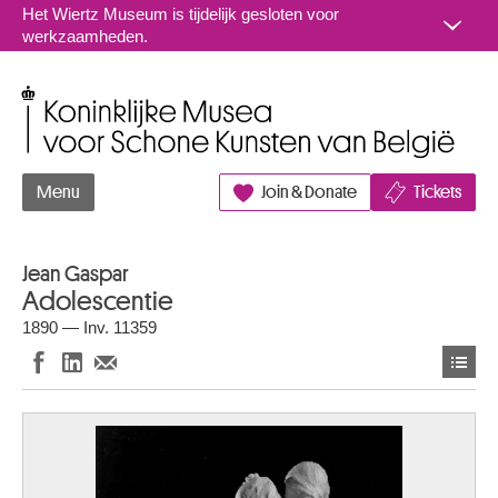
Naar inhoud
Het Wiertz Museum is tijdelijk gesloten voor
werkzaamheden.
Koninklijke Musea voor Schone Kunsten van België
Menu
Join & Donate
Tickets
Jean Gaspar
Adolescentie
1890 — Inv. 11359