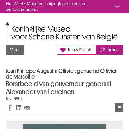
Naar inhoud
Het Wiertz Museum is tijdelijk gesloten voor
werkzaamheden.
Koninklijke Musea voor Schone Kunsten van België
Menu
Join & Donate
Tickets
Jean Philippe Augustin Ollivier, genaamd Ollivier
de Marseille
Borstbeeld van gouverneur-generaal
Alexander van Lorreinen
Inv. 9952