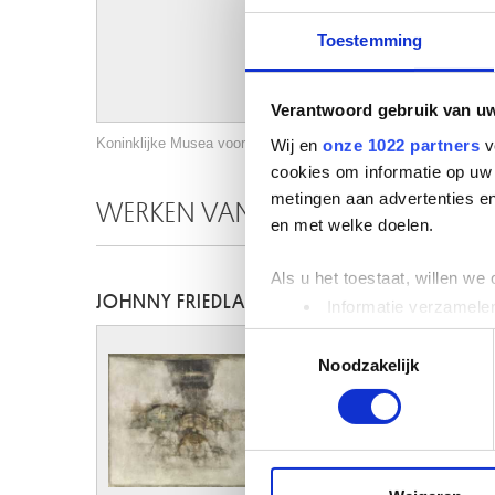
Toestemming
Verantwoord gebruik van u
Koninklijke Musea voor Schone Kunsten van België, Brussel / 
Wij en
onze 1022 partners
v
cookies om informatie op uw 
metingen aan advertenties en
WERKEN VAN DEZELFDE KUNSTEN
en met welke doelen.
Als u het toestaat, willen we
JOHNNY FRIEDLAENDER
Informatie verzamelen
Uw apparaat identific
Toestemmingsselectie
Lees meer over hoe uw perso
Noodzakelijk
toestemming op elk moment wi
We gebruiken cookies om cont
websiteverkeer te analyseren
media, adverteren en analys