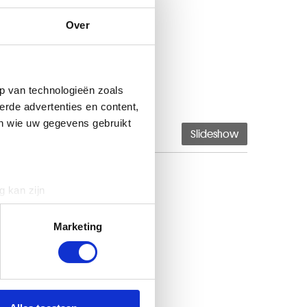
Over
p van technologieën zoals
erde advertenties en content,
en wie uw gegevens gebruikt
Slideshow
g kan zijn
erprinting)
t
detailgedeelte
in. U kunt uw
Marketing
 media te bieden en om ons
ze partners voor social
nformatie die u aan ze heeft