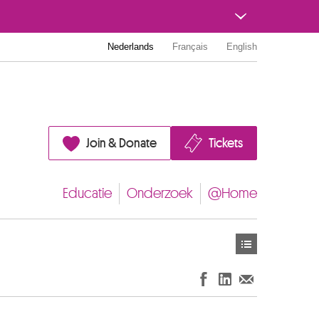
Nederlands
Français
English
Join & Donate
Tickets
Educatie
Onderzoek
@Home