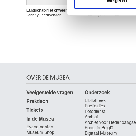
Weigeren
verstrekt of die ze hebben v
Landschap met onweerslucht
Vogelvlucht
Johnny Friedlaender
Johnny Friedlaender
OVER DE MUSEA
Veelgestelde vragen
Onderzoek
Bibliotheek
Praktisch
Publicaties
Tickets
Fotodienst
Archief
In de Musea
Archief voor Hedendaagse
Evenementen
Kunst in België
Museum Shop
Digitaal Museum