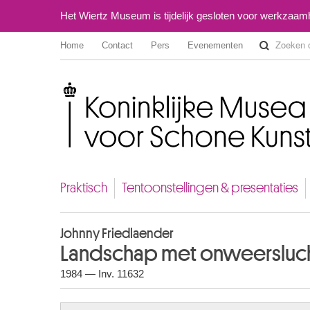
Het Wiertz Museum is tijdelijk gesloten voor werkzaa
Home
Contact
Pers
Evenementen
Koninklijke Musea voor Schone Kunsten van België
Praktisch
Tentoonstellingen & presentaties
Johnny Friedlaender
Landschap met onweersluc
1984 — Inv. 11632