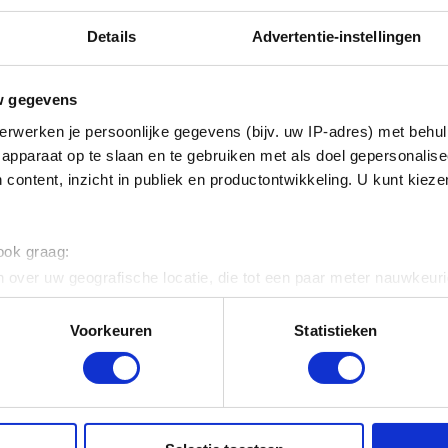
Details
Advertentie-instellingen
w gegevens
foto : J. Geleyns - Art Photography
erwerken je persoonlijke gegevens (bijv. uw IP-adres) met behul
apparaat op te slaan en te gebruiken met als doel gepersonalise
 content, inzicht in publiek en productontwikkeling. U kunt kiez
AAR
 ook graag:
 over uw geografische locatie, die tot een paar meter nauwkeuri
eren door het actief te scannen op specifieke eigenschappen (fing
onlijke gegevens worden verwerkt en stel uw voorkeuren in he
Voorkeuren
Statistieken
jzigen of intrekken in de Cookieverklaring.
ent en advertenties te personaliseren, om functies voor social
. Ook delen we informatie over uw gebruik van onze site met on
e. Deze partners kunnen deze gegevens combineren met andere i