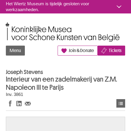
Naar inhoud
Het Wiertz Museum is tijdelijk gesloten voor
werkzaamheden.
Koninklijke Musea voor Schone Kunsten van België
Menu
Join & Donate
Tickets
Joseph Stevens
Interieur van een zadelmakerij van Z.M.
Napoleon III te Parijs
Inv. 3861