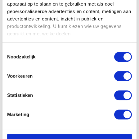
apparaat op te slaan en te gebruiken met als doel
gepersonaliseerde advertenties en content, metingen aan
advertenties en content, inzicht in publiek en
productontwikkeling. U kunt kiezen wie uw gegevens
gebruikt en met welke doelen.
Hoefsmederij
Joseph Stevens
Als u het toestaat, willen we ook graag:
Toestemmingsselectie
Informatie verzamelen over uw geografische
Noodzakelijk
locatie, die tot een paar meter nauwkeurig kan zijn
Uw apparaat identificeren door het actief te
scannen op specifieke eigenschappen (fingerprinting)
Voorkeuren
Lees meer over hoe uw persoonlijke gegevens worden
verwerkt en stel uw voorkeuren in het
detailgedeelte
in.
Statistieken
U kunt uw toestemming op elk moment wijzigen of
intrekken in de Cookieverklaring.
Marketing
We gebruiken cookies om content en advertenties te
personaliseren, om functies voor social media te bieden
en om ons websiteverkeer te analyseren. Ook delen we