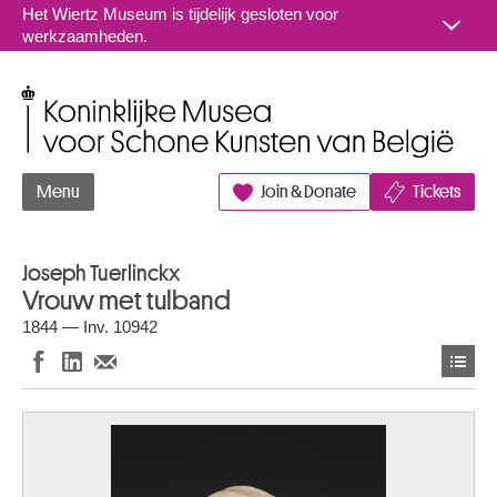
Naar inhoud
Het Wiertz Museum is tijdelijk gesloten voor
werkzaamheden.
Koninklijke Musea voor Schone Kunsten van België
Menu
Join & Donate
Tickets
Joseph Tuerlinckx
Vrouw met tulband
1844 — Inv. 10942