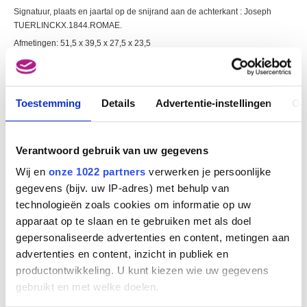
Signatuur, plaats en jaartal op de snijrand aan de achterkant : Joseph
TUERLINCKX.1844.ROMAE.
Afmetingen: 51,5 x 39,5 x 27,5 x 23,5
Herkomst: Gekocht in galerie Arenberg tijdens de tentoonstelling "Enkele
aspecten van de Belgische kunst in de 18de en 19de eeuw", Brussel,
1988, cat. nr. 35 (met als titel : Buste de femme)
Toestemming
Details
Advertentie-instellingen
Ov
KUNSTENAAR(S)
Joseph TUERLINCKX
Verantwoord gebruik van uw gegevens
Mechelen 1809 - 1873
Wij en
onze 1022 partners
verwerken je persoonlijke
WERKEN VAN DEZELFDE KUNSTENAAR
gegevens (bijv. uw IP-adres) met behulp van
technologieën zoals cookies om informatie op uw
apparaat op te slaan en te gebruiken met als doel
gepersonaliseerde advertenties en content, metingen aan
JOSEPH TUERLINCKX
advertenties en content, inzicht in publiek en
productontwikkeling. U kunt kiezen wie uw gegevens
gebruikt en met welke doelen.