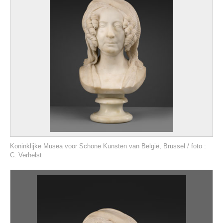
Koninklijke Musea voor Schone Kunsten van België, Brussel / foto :
C. Verhelst