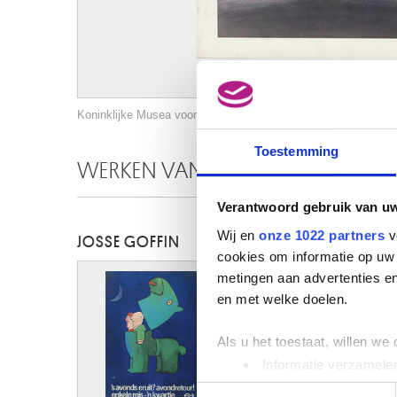
Koninklijke Musea voor Schone Kunsten van België, Brussel / 
Toestemming
WERKEN VAN DEZELFDE KUNSTEN
Verantwoord gebruik van u
Wij en
onze 1022 partners
v
JOSSE GOFFIN
cookies om informatie op uw 
metingen aan advertenties en
en met welke doelen.
Als u het toestaat, willen we
Informatie verzamelen
Uw apparaat identific
Toestemmingsselectie