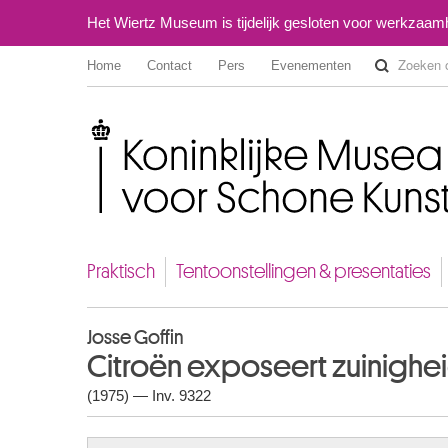
Het Wiertz Museum is tijdelijk gesloten voor werkzaa
Home
Contact
Pers
Evenementen
Koninklijke Musea voor Schone Kunsten van België
Praktisch
Tentoonstellingen & presentaties
Josse Goffin
Citroën exposeert zuinighe
(1975) — Inv. 9322