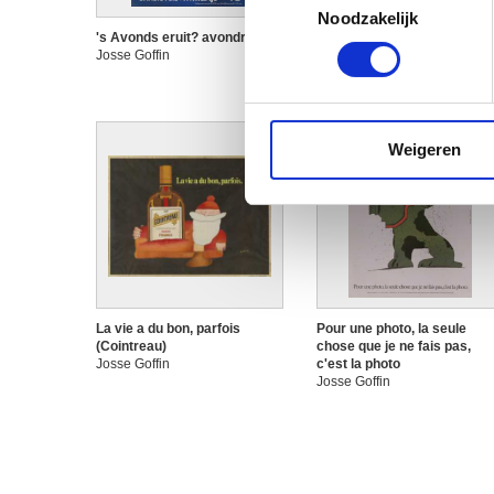
Lees meer over hoe uw perso
Noodzakelijk
toestemming op elk moment wi
's Avonds eruit? avondretour!
Citroën exposeert veiligheid
Josse Goffin
op de weg. Zaterdag A.S.
Josse Goffin
We gebruiken cookies om cont
websiteverkeer te analyseren
media, adverteren en analys
Weigeren
verstrekt of die ze hebben v
La vie a du bon, parfois
Pour une photo, la seule
(Cointreau)
chose que je ne fais pas,
Josse Goffin
c'est la photo
Josse Goffin