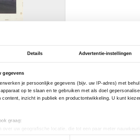
foto : J. Geleyns - Art Photography
Details
Advertentie-instellingen
AAR
w gegevens
erwerken je persoonlijke gegevens (bijv. uw IP-adres) met behul
apparaat op te slaan en te gebruiken met als doel gepersonalise
 content, inzicht in publiek en productontwikkeling. U kunt kiez
Afbeelding niet beschikbaar
 ook graag:
 over uw geografische locatie, die tot een paar meter nauwkeuri
eren door het actief te scannen op specifieke eigenschappen (fing