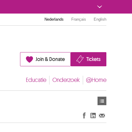
Nederlands
Français
English
Join & Donate
Tickets
Educatie
Onderzoek
@Home