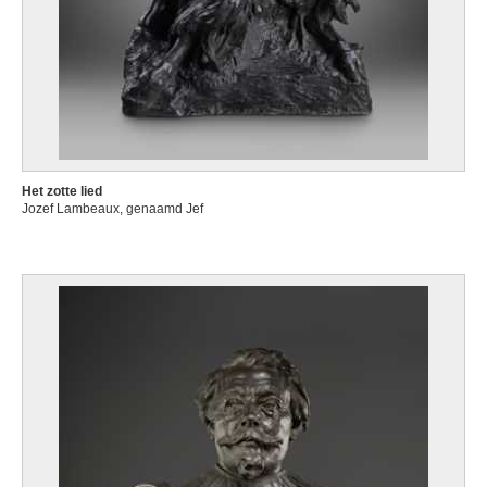
Het zotte lied
Jozef Lambeaux, genaamd Jef