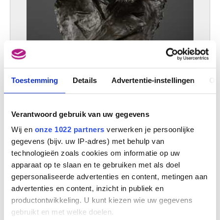
Toestemming
Details
Advertentie-instellingen
Ov
Verantwoord gebruik van uw gegevens
Doctor Bonmariage (1849-1920)
Jozef Lambeaux, genaamd Jef
Wij en
onze 1022 partners
verwerken je persoonlijke
gegevens (bijv. uw IP-adres) met behulp van
technologieën zoals cookies om informatie op uw
apparaat op te slaan en te gebruiken met als doel
gepersonaliseerde advertenties en content, metingen aan
advertenties en content, inzicht in publiek en
productontwikkeling. U kunt kiezen wie uw gegevens
gebruikt en met welke doelen.