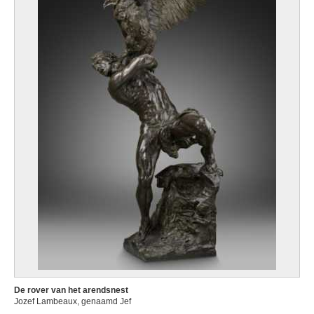
De rover van het arendsnest
Jozef Lambeaux, genaamd Jef