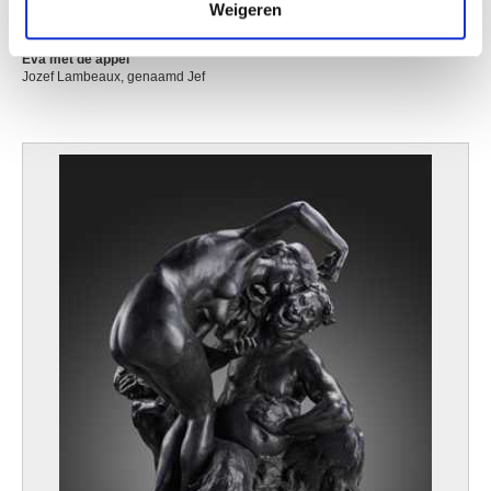
Weigeren
Eva met de appel
Jozef Lambeaux, genaamd Jef