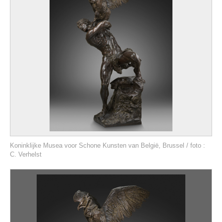
Koninklijke Musea voor Schone Kunsten van België, Brussel / foto :
C. Verhelst