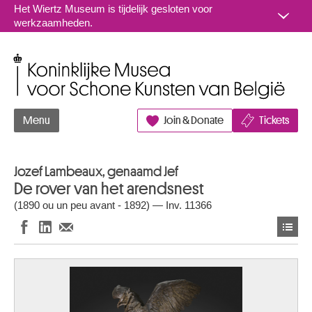
Naar inhoud
Het Wiertz Museum is tijdelijk gesloten voor
werkzaamheden.
Koninklijke Musea voor Schone Kunsten van België
Menu
Join & Donate
Tickets
Jozef Lambeaux, genaamd Jef
De rover van het arendsnest
(1890 ou un peu avant - 1892) — Inv. 11366