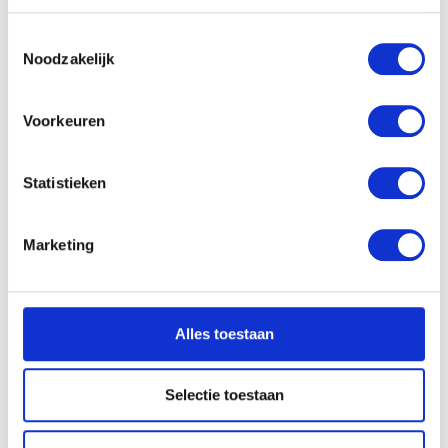
Als u het toestaat, willen we ook graag:
Toestemmingsselectie
Informatie verzamelen over uw geografische
Noodzakelijk
locatie, die tot een paar meter nauwkeurig kan zijn
Uw apparaat identificeren door het actief te
scannen op specifieke eigenschappen (fingerprinting)
Voorkeuren
Lees meer over hoe uw persoonlijke gegevens worden
verwerkt en stel uw voorkeuren in het
detailgedeelte
in.
Statistieken
U kunt uw toestemming op elk moment wijzigen of
intrekken in de Cookieverklaring.
Marketing
We gebruiken cookies om content en advertenties te
personaliseren, om functies voor social media te bieden
en om ons websiteverkeer te analyseren. Ook delen we
Alles toestaan
informatie over uw gebruik van onze site met onze
partners voor social media, adverteren en analyse. Deze
partners kunnen deze gegevens combineren met andere
Selectie toestaan
informatie die u aan ze heeft verstrekt of die ze hebben
verzameld op basis van uw gebruik van hun services.