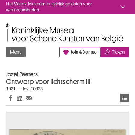
Naar inhoud
Het Wiertz Museum is tijdelijk gesloten voor
werkzaamheden.
Koninklijke Musea voor Schone Kunsten van België
Menu
Join & Donate
Tickets
Jozef Peeters
Ontwerp voor lichtscherm III
1921 — Inv. 10323