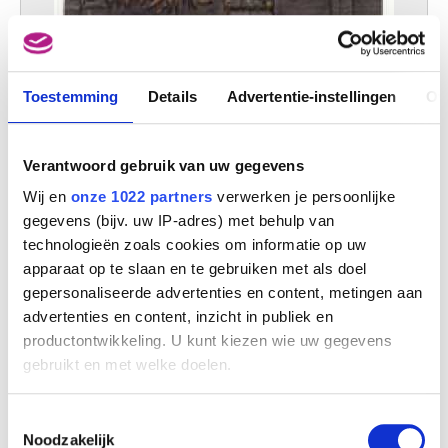
Linosnede
Jozef Peeters
Toestemming
Details
Advertentie-instellingen
Ov
Verantwoord gebruik van uw gegevens
Wij en
onze 1022 partners
verwerken je persoonlijke
gegevens (bijv. uw IP-adres) met behulp van
technologieën zoals cookies om informatie op uw
apparaat op te slaan en te gebruiken met als doel
gepersonaliseerde advertenties en content, metingen aan
advertenties en content, inzicht in publiek en
productontwikkeling. U kunt kiezen wie uw gegevens
gebruikt en met welke doelen.
Als u het toestaat, willen we ook graag:
Toestemmingsselectie
Informatie verzamelen over uw geografische
Noodzakelijk