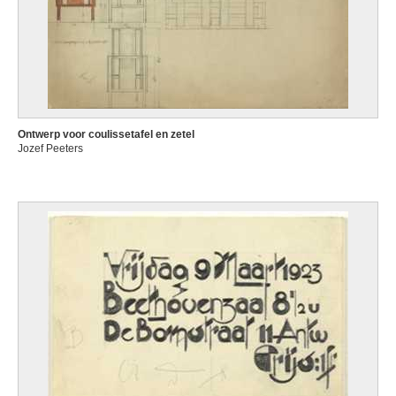
Ontwerp voor coulissetafel en zetel
Jozef Peeters