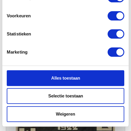
locatie, die tot een paar meter nauwkeurig kan zijn
Olieverf nr. 21
Uw apparaat identificeren door het actief te
Jozef Peeters
scannen op specifieke eigenschappen (fingerprinting)
Voorkeuren
Lees meer over hoe uw persoonlijke gegevens worden
verwerkt en stel uw voorkeuren in het
detailgedeelte
in.
Statistieken
U kunt uw toestemming op elk moment wijzigen of
intrekken in de Cookieverklaring.
Marketing
We gebruiken cookies om content en advertenties te
personaliseren, om functies voor social media te bieden
en om ons websiteverkeer te analyseren. Ook delen we
Alles toestaan
informatie over uw gebruik van onze site met onze
partners voor social media, adverteren en analyse. Deze
partners kunnen deze gegevens combineren met andere
Selectie toestaan
informatie die u aan ze heeft verstrekt of die ze hebben
verzameld op basis van uw gebruik van hun services.
Weigeren