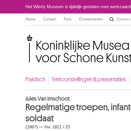
Het Wiertz Museum is tijdelijk gesloten voor werkzaa
Home
Contact
Pers
Evenementen
Koninklijke Musea voor Schone Kunsten van België
Praktisch
Tentoonstellingen & presentaties
Jules Van Imschoot
Regelmatige troepen, infant
soldaat
(1867) — Inv. 1821 / 23