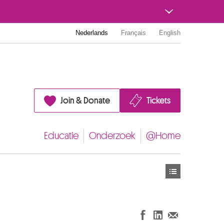
Nederlands
Français
English
Join & Donate
Tickets
Educatie
Onderzoek
@Home