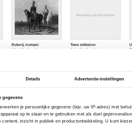
Afbeelding niet beschikbaar
Ruiterij, trompet
Twee militairen
U
Jules Van Imschoot
Jules Van Imschoot
C
J
Details
Advertentie-instellingen
w gegevens
erwerken je persoonlijke gegevens (bijv. uw IP-adres) met behul
apparaat op te slaan en te gebruiken met als doel gepersonalise
 content, inzicht in publiek en productontwikkeling. U kunt kiez
Vrijwilligers van Aalst, jagers,
Vrijwilligers van Antwerpen,
V
ridder Dierickx de ten
infanterie, compagnie Van
i