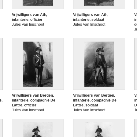
Vrijwilligers van Ath,
Vrijwilligers van Ath,
V
infanterie, officier
infanterie, soldaat
i
Jules Van Imschoot
Jules Van Imschoot
d
J
Vrijwilligers van Bergen,
Vrijwilligers van Bergen,
V
e,
infanterie, compagnie De
infanterie, compagnie De
i
Lattre, officier
Lattre, soldaat
D
Jules Van Imschoot
Jules Van Imschoot
J