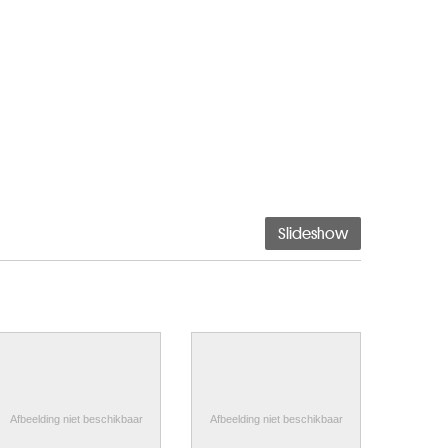
Slideshow
Afbeelding niet beschikbaar
Afbeelding niet beschikbaar