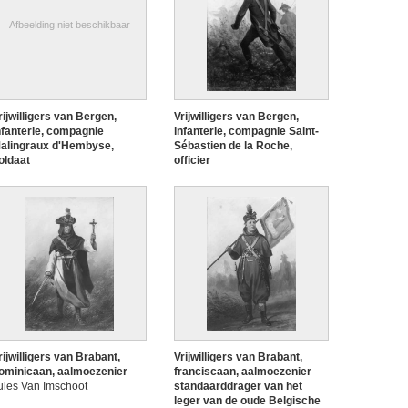
Afbeelding niet beschikbaar
rijwilligers van Bergen,
Vrijwilligers van Bergen,
nfanterie, compagnie
infanterie, compagnie Saint-
alingraux d'Hembyse,
Sébastien de la Roche,
oldaat
officier
ules Van Imschoot
Jules Van Imschoot
rijwilligers van Brabant,
Vrijwilligers van Brabant,
ominicaan, aalmoezenier
franciscaan, aalmoezenier
ules Van Imschoot
standaarddrager van het
leger van de oude Belgische