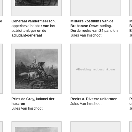
lo
Generaal Vandermeersch,
Militaire kostuums van de
M
opperbevelhebber van het
Brabantse Omwenteling.
B
patriottenleger en de
Derde reeks van 24 panelen
E
adjudant-generaal
Jules Van Imschoot
J
Jules Van Imschoot
Afbeelding niet beschikbaar
Prins de Croy, kolonel der
Reeks a. Diverse uniformen
R
huzaren
Jules Van Imschoot
u
Jules Van Imschoot
J