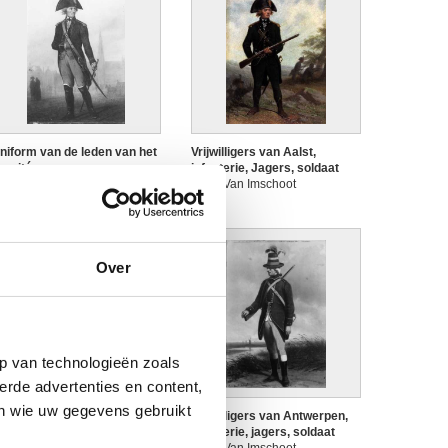
niform van de leden van het
Vrijwilligers van Aalst,
omité
infanterie, Jagers, soldaat
ules Van Imschoot
Jules Van Imschoot
Over
p van technologieën zoals
erde advertenties en content,
en wie uw gegevens gebruikt
rijwilligers van Antwerpen,
Vrijwilligers van Antwerpen,
nfanterie, jagers, officier
infanterie, jagers, soldaat