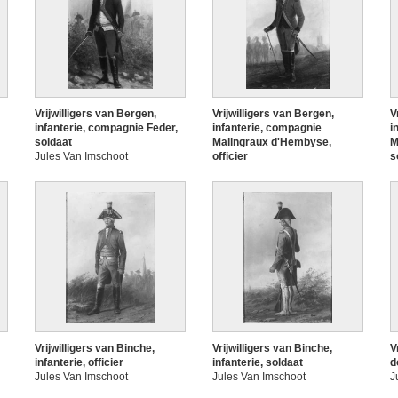
Vrijwilligers van Bergen,
Vrijwilligers van Bergen,
V
infanterie, compagnie Feder,
infanterie, compagnie
i
soldaat
Malingraux d'Hembyse,
M
Jules Van Imschoot
officier
s
Jules Van Imschoot
J
Vrijwilligers van Binche,
Vrijwilligers van Binche,
V
infanterie, officier
infanterie, soldaat
d
Jules Van Imschoot
Jules Van Imschoot
J