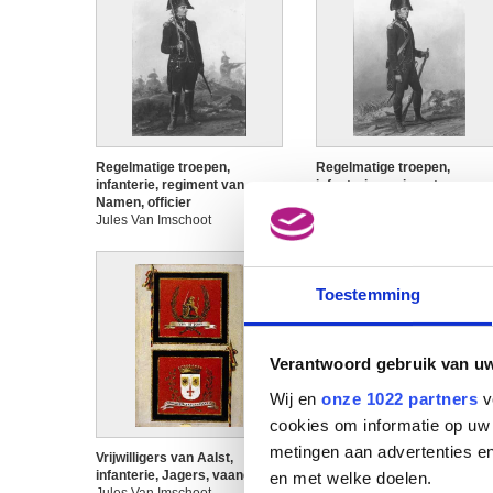
Regelmatige troepen,
Regelmatige troepen,
infanterie, regiment van
infanterie, regiment van
Namen, officier
Namen, soldaat
Jules Van Imschoot
Jules Van Imschoot
Toestemming
Verantwoord gebruik van u
Wij en
onze 1022 partners
v
cookies om informatie op uw 
metingen aan advertenties en
Vrijwilligers van Aalst,
Vrijwilligers van Aalst,
infanterie, Jagers, vaandel
infanterie, officier
en met welke doelen.