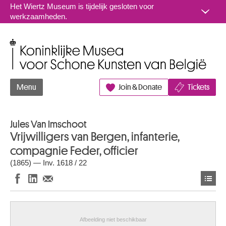
Naar inhoud
Het Wiertz Museum is tijdelijk gesloten voor
werkzaamheden.
Koninklijke Musea voor Schone Kunsten van België
Menu
Join & Donate
Tickets
Jules Van Imschoot
Vrijwilligers van Bergen, infanterie,
compagnie Feder, officier
(1865) — Inv. 1618 / 22
Afbeelding niet beschikbaar