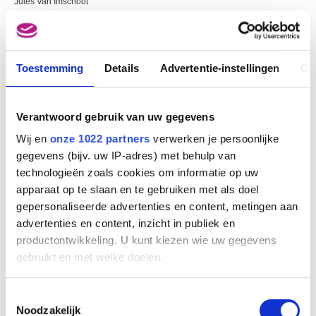
Jules Van Imschoot
Toestemming
Details
Advertentie-instellingen
Ov
Verantwoord gebruik van uw gegevens
Wij en
onze 1022 partners
verwerken je persoonlijke
gegevens (bijv. uw IP-adres) met behulp van
technologieën zoals cookies om informatie op uw
apparaat op te slaan en te gebruiken met als doel
gepersonaliseerde advertenties en content, metingen aan
advertenties en content, inzicht in publiek en
productontwikkeling. U kunt kiezen wie uw gegevens
gebruikt en met welke doelen.
Als u het toestaat, willen we ook graag:
Toestemmingsselectie
Informatie verzamelen over uw geografische
Noodzakelijk