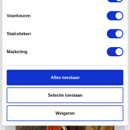
locatie, die tot een paar meter nauwkeurig kan zijn
Uw apparaat identificeren door het actief te
scannen op specifieke eigenschappen (fingerprinting)
Voorkeuren
Lees meer over hoe uw persoonlijke gegevens worden
verwerkt en stel uw voorkeuren in het
detailgedeelte
in.
Statistieken
U kunt uw toestemming op elk moment wijzigen of
intrekken in de Cookieverklaring.
Vrijwilligers van Aalst, infanterie, Jagers, vaandel
Marketing
Jules Van Imschoot
We gebruiken cookies om content en advertenties te
personaliseren, om functies voor social media te bieden
en om ons websiteverkeer te analyseren. Ook delen we
Alles toestaan
informatie over uw gebruik van onze site met onze
partners voor social media, adverteren en analyse. Deze
partners kunnen deze gegevens combineren met andere
Selectie toestaan
informatie die u aan ze heeft verstrekt of die ze hebben
verzameld op basis van uw gebruik van hun services.
Weigeren