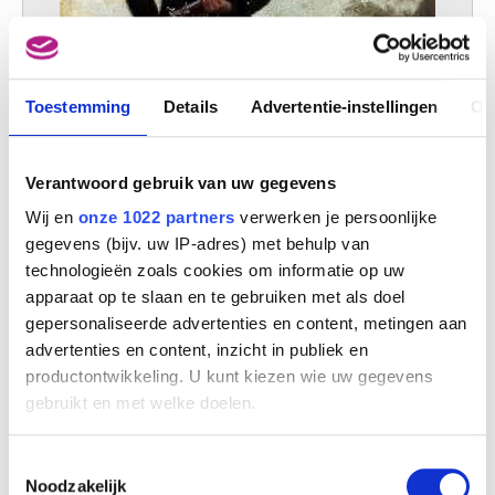
Toestemming
Details
Advertentie-instellingen
Ov
Verantwoord gebruik van uw gegevens
Wij en
onze 1022 partners
verwerken je persoonlijke
gegevens (bijv. uw IP-adres) met behulp van
technologieën zoals cookies om informatie op uw
apparaat op te slaan en te gebruiken met als doel
Vrijwilligers van Aalst, infanterie, Jagers, soldaat
gepersonaliseerde advertenties en content, metingen aan
Jules Van Imschoot
advertenties en content, inzicht in publiek en
productontwikkeling. U kunt kiezen wie uw gegevens
gebruikt en met welke doelen.
Als u het toestaat, willen we ook graag:
Toestemmingsselectie
Informatie verzamelen over uw geografische
Noodzakelijk