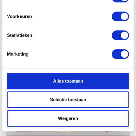
locatie, die tot een paar meter nauwkeurig kan zijn
Uw apparaat identificeren door het actief te
scannen op specifieke eigenschappen (fingerprinting)
Voorkeuren
Lees meer over hoe uw persoonlijke gegevens worden
verwerkt en stel uw voorkeuren in het
detailgedeelte
in.
Statistieken
U kunt uw toestemming op elk moment wijzigen of
intrekken in de Cookieverklaring.
Marketing
We gebruiken cookies om content en advertenties te
personaliseren, om functies voor social media te bieden
en om ons websiteverkeer te analyseren. Ook delen we
Alles toestaan
informatie over uw gebruik van onze site met onze
partners voor social media, adverteren en analyse. Deze
partners kunnen deze gegevens combineren met andere
Selectie toestaan
informatie die u aan ze heeft verstrekt of die ze hebben
verzameld op basis van uw gebruik van hun services.
Weigeren