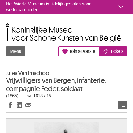
Naar inhoud
Het Wiertz Museum is tijdelijk gesloten voor
werkzaamheden.
Koninklijke Musea voor Schone Kunsten van België
Menu
Join & Donate
Tickets
Jules Van Imschoot
Vrijwilligers van Bergen, infanterie,
compagnie Feder, soldaat
(1865) — Inv. 1618 / 15