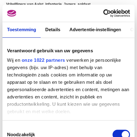
Vrijwilligers van Aalst, infanterie, Jagers, soldaat
Jules Van Imschoot
Toestemming
Details
Advertentie-instellingen
Ov
Verantwoord gebruik van uw gegevens
Wij en
onze 1022 partners
verwerken je persoonlijke
gegevens (bijv. uw IP-adres) met behulp van
technologieën zoals cookies om informatie op uw
apparaat op te slaan en te gebruiken met als doel
gepersonaliseerde advertenties en content, metingen aan
advertenties en content, inzicht in publiek en
productontwikkeling. U kunt kiezen wie uw gegevens
gebruikt en met welke doelen.
Als u het toestaat, willen we ook graag:
Toestemmingsselectie
Informatie verzamelen over uw geografische
Noodzakelijk