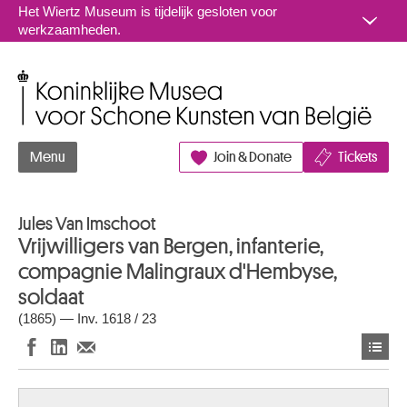
Naar inhoud
Het Wiertz Museum is tijdelijk gesloten voor
werkzaamheden.
Koninklijke Musea voor Schone Kunsten van België
Menu
Join & Donate
Tickets
Jules Van Imschoot
Vrijwilligers van Bergen, infanterie,
compagnie Malingraux d'Hembyse,
soldaat
(1865) — Inv. 1618 / 23