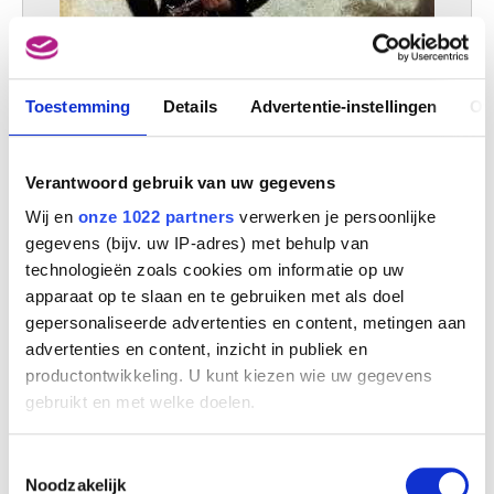
Toestemming
Details
Advertentie-instellingen
Ov
Verantwoord gebruik van uw gegevens
Wij en
onze 1022 partners
verwerken je persoonlijke
gegevens (bijv. uw IP-adres) met behulp van
technologieën zoals cookies om informatie op uw
apparaat op te slaan en te gebruiken met als doel
Vrijwilligers van Aalst, infanterie, Jagers, soldaat
gepersonaliseerde advertenties en content, metingen aan
Jules Van Imschoot
advertenties en content, inzicht in publiek en
productontwikkeling. U kunt kiezen wie uw gegevens
gebruikt en met welke doelen.
Als u het toestaat, willen we ook graag:
Toestemmingsselectie
Informatie verzamelen over uw geografische
Noodzakelijk