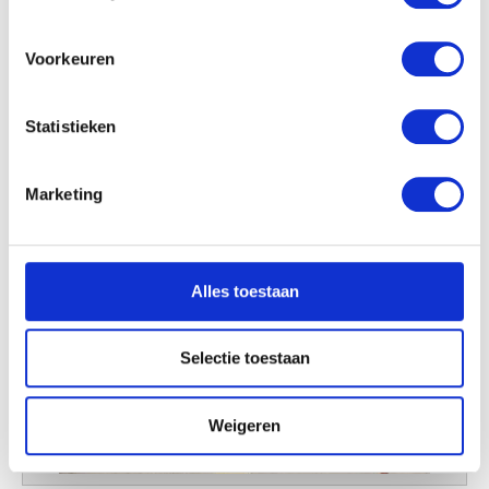
locatie, die tot een paar meter nauwkeurig kan zijn
Uw apparaat identificeren door het actief te
scannen op specifieke eigenschappen (fingerprinting)
Voorkeuren
Lees meer over hoe uw persoonlijke gegevens worden
verwerkt en stel uw voorkeuren in het
detailgedeelte
in.
Statistieken
U kunt uw toestemming op elk moment wijzigen of
intrekken in de Cookieverklaring.
Marketing
We gebruiken cookies om content en advertenties te
personaliseren, om functies voor social media te bieden
en om ons websiteverkeer te analyseren. Ook delen we
Alles toestaan
informatie over uw gebruik van onze site met onze
partners voor social media, adverteren en analyse. Deze
partners kunnen deze gegevens combineren met andere
Selectie toestaan
informatie die u aan ze heeft verstrekt of die ze hebben
verzameld op basis van uw gebruik van hun services.
Weigeren