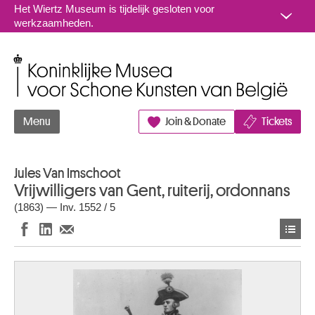
Naar inhoud
Het Wiertz Museum is tijdelijk gesloten voor
werkzaamheden.
Koninklijke Musea voor Schone Kunsten van België
Menu
Join & Donate
Tickets
Jules Van Imschoot
Vrijwilligers van Gent, ruiterij, ordonnans
(1863) — Inv. 1552 / 5