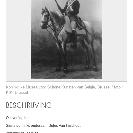
Koninklijke Musea voor Schone Kunsten van België, Brussel / foto :
KIK, Brussel
BESCHRIJVING
Olieverf op hout
Signatuur links onderaan : Jules Van Imschoot.