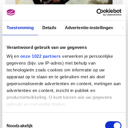
Toestemming
Details
Advertentie-instellingen
Ov
Verantwoord gebruik van uw gegevens
Wij en
onze 1022 partners
verwerken je persoonlijke
gegevens (bijv. uw IP-adres) met behulp van
technologieën zoals cookies om informatie op uw
apparaat op te slaan en te gebruiken met als doel
Vrijwilligers van Aalst, infanterie, Jagers, soldaat
gepersonaliseerde advertenties en content, metingen aan
Jules Van Imschoot
advertenties en content, inzicht in publiek en
productontwikkeling. U kunt kiezen wie uw gegevens
gebruikt en met welke doelen.
Als u het toestaat, willen we ook graag:
Toestemmingsselectie
Informatie verzamelen over uw geografische
Noodzakelijk