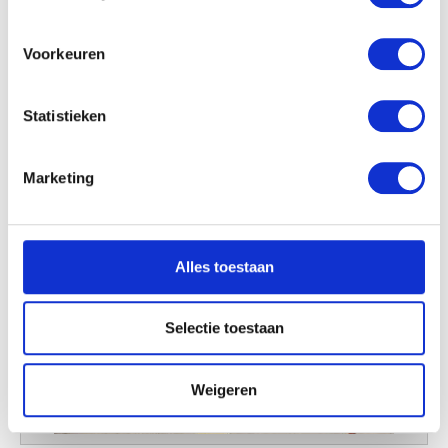
locatie, die tot een paar meter nauwkeurig kan zijn
Uw apparaat identificeren door het actief te
scannen op specifieke eigenschappen (fingerprinting)
Voorkeuren
Lees meer over hoe uw persoonlijke gegevens worden
verwerkt en stel uw voorkeuren in het
detailgedeelte
in.
Statistieken
U kunt uw toestemming op elk moment wijzigen of
intrekken in de Cookieverklaring.
Marketing
We gebruiken cookies om content en advertenties te
personaliseren, om functies voor social media te bieden
en om ons websiteverkeer te analyseren. Ook delen we
Alles toestaan
informatie over uw gebruik van onze site met onze
partners voor social media, adverteren en analyse. Deze
partners kunnen deze gegevens combineren met andere
Selectie toestaan
informatie die u aan ze heeft verstrekt of die ze hebben
verzameld op basis van uw gebruik van hun services.
Weigeren