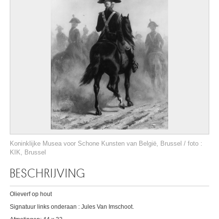
Koninklijke Musea voor Schone Kunsten van België, Brussel / foto :
KIK, Brussel
BESCHRIJVING
Olieverf op hout
Signatuur links onderaan : Jules Van Imschoot.