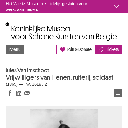
Naar inhoud
Het Wiertz Museum is tijdelijk gesloten voor
werkzaamheden.
Koninklijke Musea voor Schone Kunsten van België
Menu
Join & Donate
Tickets
Jules Van Imschoot
Vrijwilligers van Tienen, ruiterij, soldaat
(1865) — Inv. 1618 / 2