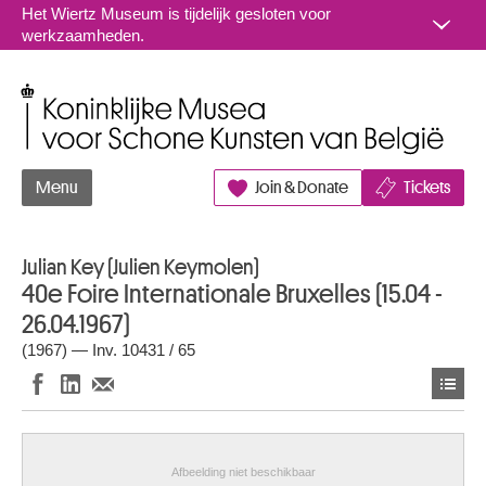
Naar inhoud
Het Wiertz Museum is tijdelijk gesloten voor
werkzaamheden.
Koninklijke Musea voor Schone Kunsten van België
Menu
Join & Donate
Tickets
Julian Key (Julien Keymolen)
40e Foire Internationale Bruxelles (15.04 -
26.04.1967)
(1967) — Inv. 10431 / 65
Afbeelding niet beschikbaar