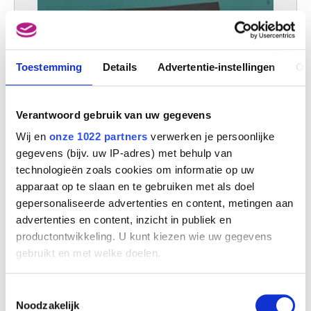
Toestemming
Details
Advertentie-instellingen
Ov
Verantwoord gebruik van uw gegevens
Wij en
onze 1022 partners
verwerken je persoonlijke
gegevens (bijv. uw IP-adres) met behulp van
technologieën zoals cookies om informatie op uw
apparaat op te slaan en te gebruiken met als doel
gepersonaliseerde advertenties en content, metingen aan
advertenties en content, inzicht in publiek en
productontwikkeling. U kunt kiezen wie uw gegevens
gebruikt en met welke doelen.
Als u het toestaat, willen we ook graag:
Toestemmingsselectie
Informatie verzamelen over uw geografische
Noodzakelijk