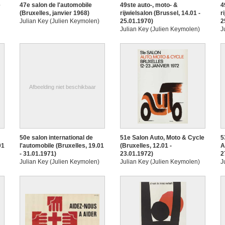
e
47e salon de l'automobile
49ste auto-, moto- &
4
(Bruxelles, janvier 1968)
rijwielsalon (Brussel, 14.01 -
r
Julian Key (Julien Keymolen)
25.01.1970)
2
Julian Key (Julien Keymolen)
J
Afbeelding niet beschikbaar
50e salon international de
51e Salon Auto, Moto & Cycle
5
01
l'automobile (Bruxelles, 19.01
(Bruxelles, 12.01 -
A
- 31.01.1971)
23.01.1972)
2
Julian Key (Julien Keymolen)
Julian Key (Julien Keymolen)
J