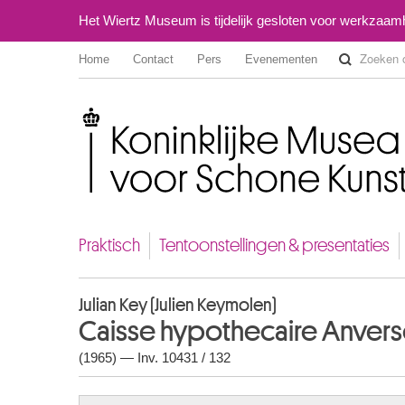
Het Wiertz Museum is tijdelijk gesloten voor werkzaa
Home
Contact
Pers
Evenementen
Koninklijke Musea voor Schone Kunsten van België
Praktisch
Tentoonstellingen & presentaties
Julian Key (Julien Keymolen)
Caisse hypothecaire Anvers
(1965) — Inv. 10431 / 132