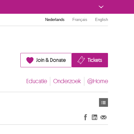
Nederlands
Français
English
Join & Donate
Tickets
Educatie
Onderzoek
@Home