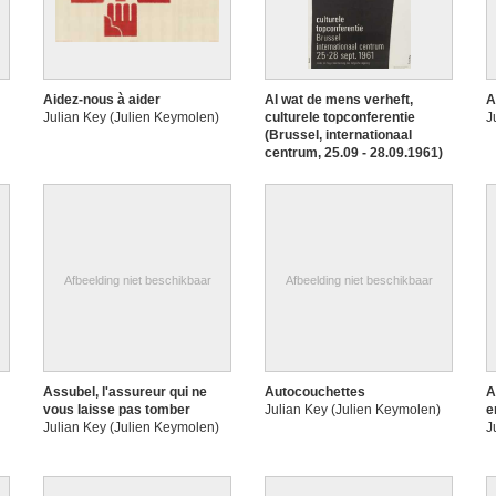
Aidez-nous à aider
Al wat de mens verheft,
A
Julian Key (Julien Keymolen)
culturele topconferentie
J
(Brussel, internationaal
centrum, 25.09 - 28.09.1961)
Julian Key (Julien Keymolen)
Afbeelding niet beschikbaar
Afbeelding niet beschikbaar
Assubel, l'assureur qui ne
Autocouchettes
A
vous laisse pas tomber
Julian Key (Julien Keymolen)
e
Julian Key (Julien Keymolen)
J