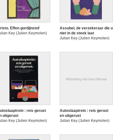
risto. Effen gordijnstof
Assubel, de verzekeraar die u
ulian Key (Julien Keymolen)
niet in de steek laat
Julian Key (Julien Keymolen)
Afbeelding niet beschikbaar
utoslaaptrein : reis gerust
Autoslaaptrein : reis gerust
n uitgerust
en uitgerust
ulian Key (Julien Keymolen)
Julian Key (Julien Keymolen)