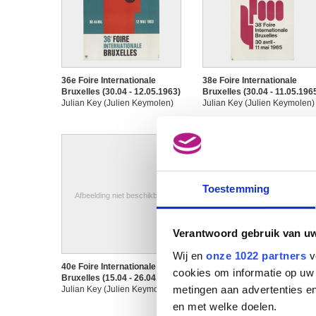
36e Foire Internationale
38e Foire Internationale
Bruxelles (30.04 - 12.05.1963)
Bruxelles (30.04 - 11.05.196
Julian Key (Julien Keymolen)
Julian Key (Julien Keymolen)
Toestemming
Afbeelding niet beschikbaar
Verantwoord gebruik van u
Wij en
onze 1022 partners
v
40e Foire Internationale
40e Foire Internationale
cookies om informatie op uw 
Bruxelles (15.04 - 26.04.1967)
Bruxelles (15.04 - 26.04.197
metingen aan advertenties en
Julian Key (Julien Keymolen)
Julian Key (Julien Keymolen)
en met welke doelen.