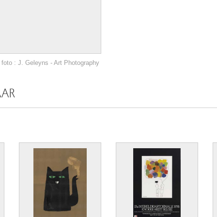
foto : J. Geleyns - Art Photography
AAR