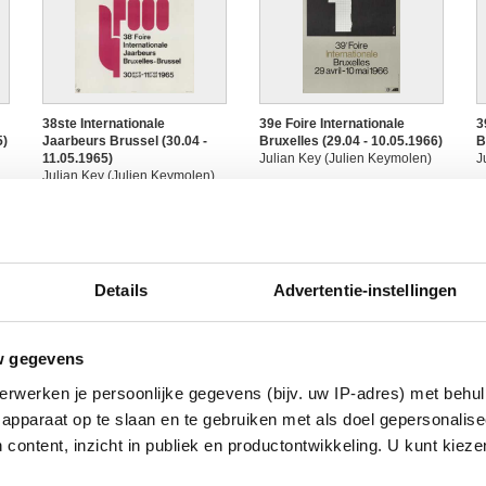
38ste Internationale
39e Foire Internationale
3
5)
Jaarbeurs Brussel (30.04 -
Bruxelles (29.04 - 10.05.1966)
B
11.05.1965)
Julian Key (Julien Keymolen)
J
Julian Key (Julien Keymolen)
Details
Advertentie-instellingen
w gegevens
erwerken je persoonlijke gegevens (bijv. uw IP-adres) met behul
40ste Internationale
41e Foire Internationale
4
apparaat op te slaan en te gebruiken met als doel gepersonalise
6)
Jaarbeurs Brussel (15.04 -
Bruxelles (20.04 - 01.05.1968)
B
 content, inzicht in publiek en productontwikkeling. U kunt kiez
26.04.1967)
Julian Key (Julien Keymolen)
J
Julian Key (Julien Keymolen)