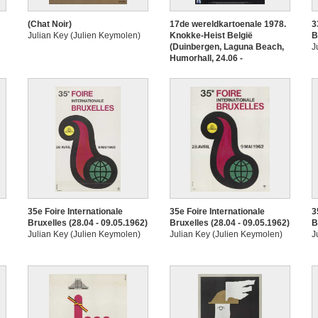
(Chat Noir)
17de wereldkartoenale 1978.
3
Julian Key (Julien Keymolen)
Knokke-Heist België
B
(Duinbergen, Laguna Beach,
J
Humorhall, 24.06 -
03.10.1978)
Julian Key (Julien Keymolen)
35e Foire Internationale
35e Foire Internationale
3
Bruxelles (28.04 - 09.05.1962)
Bruxelles (28.04 - 09.05.1962)
B
Julian Key (Julien Keymolen)
Julian Key (Julien Keymolen)
J