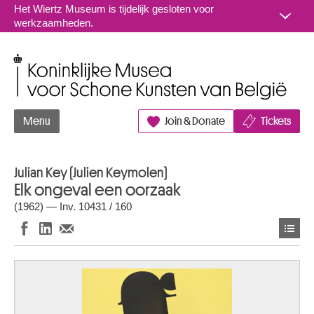
Naar inhoud
Het Wiertz Museum is tijdelijk gesloten voor
werkzaamheden.
Koninklijke Musea voor Schone Kunsten van België
Menu
Join & Donate
Tickets
Julian Key (Julien Keymolen)
Elk ongeval een oorzaak
(1962) — Inv. 10431 / 160