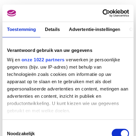
Afbeelding niet beschikbaar
Toestemming
Details
Advertentie-instellingen
Ov
35e Foire Internationale Bruxelles (30.04 - 12.05.1962)
Julian Key (Julien Keymolen)
Verantwoord gebruik van uw gegevens
Wij en
onze 1022 partners
verwerken je persoonlijke
gegevens (bijv. uw IP-adres) met behulp van
technologieën zoals cookies om informatie op uw
apparaat op te slaan en te gebruiken met als doel
gepersonaliseerde advertenties en content, metingen aan
advertenties en content, inzicht in publiek en
productontwikkeling. U kunt kiezen wie uw gegevens
gebruikt en met welke doelen.
Als u het toestaat, willen we ook graag:
Toestemmingsselectie
Informatie verzamelen over uw geografische
Noodzakelijk