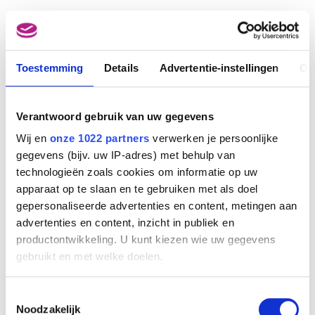
Afbeelding niet beschikbaar
Toestemming
Details
Advertentie-instellingen
Ov
35e Foire Internationale Bruxelles (30.04 - 12.05.1962)
Julian Key (Julien Keymolen)
Verantwoord gebruik van uw gegevens
Wij en
onze 1022 partners
verwerken je persoonlijke
gegevens (bijv. uw IP-adres) met behulp van
technologieën zoals cookies om informatie op uw
apparaat op te slaan en te gebruiken met als doel
gepersonaliseerde advertenties en content, metingen aan
advertenties en content, inzicht in publiek en
productontwikkeling. U kunt kiezen wie uw gegevens
gebruikt en met welke doelen.
Als u het toestaat, willen we ook graag:
Toestemmingsselectie
Informatie verzamelen over uw geografische
Noodzakelijk