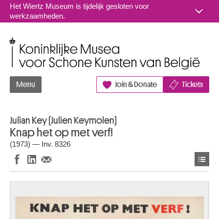
Naar inhoud
Het Wiertz Museum is tijdelijk gesloten voor
werkzaamheden.
Koninklijke Musea voor Schone Kunsten van België
Menu
Join & Donate
Tickets
Julian Key (Julien Keymolen)
Knap het op met verf!
(1973) — Inv. 8326