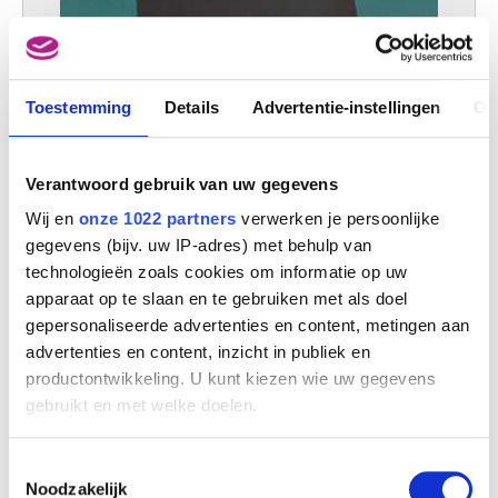
Toestemming
Details
Advertentie-instellingen
Ov
Verantwoord gebruik van uw gegevens
Wij en
onze 1022 partners
verwerken je persoonlijke
gegevens (bijv. uw IP-adres) met behulp van
technologieën zoals cookies om informatie op uw
apparaat op te slaan en te gebruiken met als doel
gepersonaliseerde advertenties en content, metingen aan
advertenties en content, inzicht in publiek en
productontwikkeling. U kunt kiezen wie uw gegevens
gebruikt en met welke doelen.
Als u het toestaat, willen we ook graag:
Toestemmingsselectie
Informatie verzamelen over uw geografische
Noodzakelijk