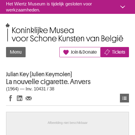
Naar inhoud
Het Wiertz Museum is tijdelijk gesloten voor
werkzaamheden.
Koninklijke Musea voor Schone Kunsten van België
Menu
Join & Donate
Tickets
Julian Key (Julien Keymolen)
La nouvelle cigarette. Anvers
(1964) — Inv. 10431 / 38
Afbeelding niet beschikbaar